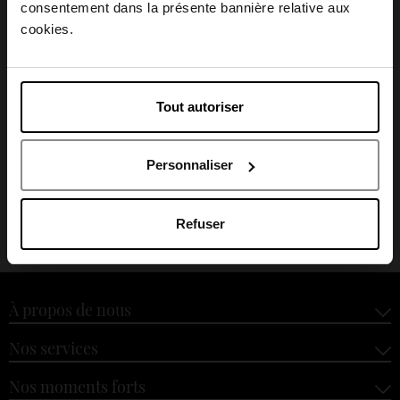
consentement dans la présente bannière relative aux
April België
cookies.
GUY LAROCHE
April Belgique
Fidji
Tout autoriser
April France
EAU DE TOILETTE
Personnaliser
April Luxembourg
64,90 €
Ajouter
Refuser
À propos de nous
Nos services
Nos moments forts