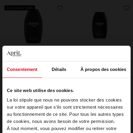
Exclusivité Web
GUY LAROCHE
GUY LAROCHE
Drakkar Noir
Drakkar Noir
Consentement
Détails
À propos des cookies
EAU DE TOILETTE
EAU DE TOILETTE
Ce site web utilise des cookies.
49,50 €
49,50 €
Ajouter
Ajouter
La loi stipule que nous ne pouvons stocker des cookies
sur votre appareil que s’ils sont strictement nécessaires
au fonctionnement de ce site. Pour tous les autres types
Choisissez votre pays
de cookies, nous avons besoin de votre permission.
À tout moment, vous pouvez modifier ou retirer votre