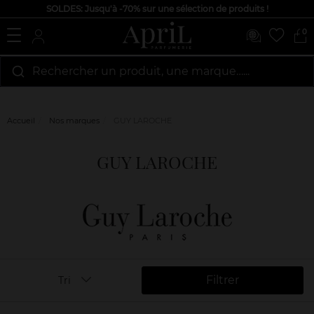
SOLDES: Jusqu'à -70% sur une sélection de produits !
0
Rechercher un produit, une marque…...
Accueil
Nos marques
GUY LAROCHE
GUY LAROCHE
Filtrer
Tri