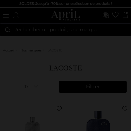
SOLDES: Jusqu'à -70% sur une sélection de produits !
0
Rechercher un produit, une marque…...
Accueil
Nos marques
LACOSTE
LACOSTE
Filtrer
Tri