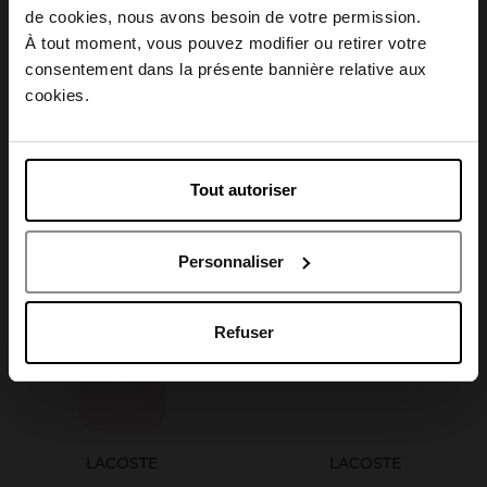
Choisissez votre pays
de cookies, nous avons besoin de votre permission.
À tout moment, vous pouvez modifier ou retirer votre
consentement dans la présente bannière relative aux
LACOSTE
LACOSTE
April België
cookies.
L.12.12 FOR HER ROSE
L.12.12 FOR HER ROSE
SPARKLING
SPARKLING
April Belgique
EAU DE TOILETTE
EAU DE TOILETTE
Tout autoriser
April France
74,90 €
97,50 €
Ajouter
Ajouter
Personnaliser
April Luxembourg
Refuser
LACOSTE
LACOSTE