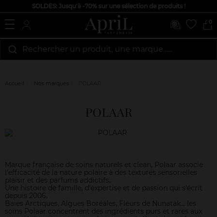
SOLDES: Jusqu'à -70% sur une sélection de produits !
0
Rechercher un produit, une marque…...
Accueil
Nos marques
POLAAR
POLAAR
Marque française de soins naturels et clean, Polaar associe
l’efficacité de la nature polaire à des textures sensorielles
plaisir et des parfums addictifs.
Une histoire de famille, d’expertise et de passion qui s’écrit
depuis 2006.
Baies Arctiques, Algues Boréales, Fleurs de Nunatak… les
soins Polaar concentrent des ingrédients purs et rares aux