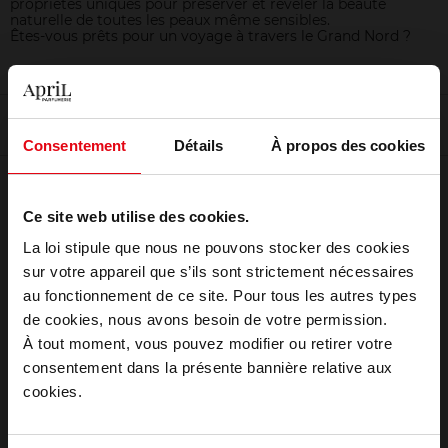
propriétés uniques pour préserver et révéler la beauté
naturelle de toutes les peaux même sensibles.
Êtes-vous prêts pour un voyage à travers le Grand Nord ?
Filtrer
Tri
Consentement
Détails
À propos des cookies
Ce site web utilise des cookies.
La loi stipule que nous ne pouvons stocker des cookies
sur votre appareil que s’ils sont strictement nécessaires
au fonctionnement de ce site. Pour tous les autres types
Choisissez votre pays
de cookies, nous avons besoin de votre permission.
À tout moment, vous pouvez modifier ou retirer votre
POLAAR
consentement dans la présente bannière relative aux
ELIXIR REVITALISANT NUIT
April België
cookies.
POLAIRE
Soin nuit
April Belgique