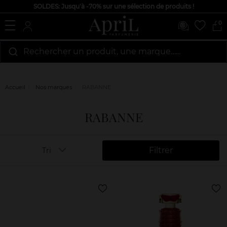
SOLDES: Jusqu'à -70% sur une sélection de produits !
0
Rechercher un produit, une marque…...
Accueil
Nos marques
RABANNE
RABANNE
Filtrer
Tri