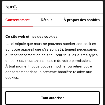
EAU DE PARFUM INTENSE
EAU DE PARFUM INTENSE
98,90 €
130,90 €
Ajouter
Ajouter
Consentement
Détails
À propos des cookies
Ce site web utilise des cookies.
La loi stipule que nous ne pouvons stocker des cookies
sur votre appareil que s’ils sont strictement nécessaires
au fonctionnement de ce site. Pour tous les autres types
Choisissez votre pays
de cookies, nous avons besoin de votre permission.
RABANNE
RABANNE
À tout moment, vous pouvez modifier ou retirer votre
consentement dans la présente bannière relative aux
MILLION GOLD FOR HER
MILLION GOLD FOR HER
April België
cookies.
Eau de Parfum
Eau de Parfum
April Belgique
Tout autoriser
179,90 €
107,90 €
Ajouter
Ajouter
April France