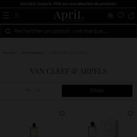
SOLDES: Jusqu'à -70% sur une sélection de produits !
0
Rechercher un produit, une marque…...
Accueil
Nos marques
VAN CLEEF & ARPELS
VAN CLEEF & ARPELS
Filtrer
Tri