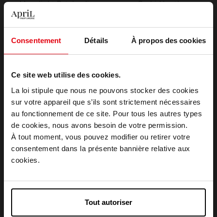
Moonlight Patchouli
Orchid Leather
Eau de Parfum
Eau de Parfum
Consentement
Détails
À propos des cookies
180,50 €
180,50 €
Ajouter
Ajouter
Ce site web utilise des cookies.
La loi stipule que nous ne pouvons stocker des cookies
sur votre appareil que s’ils sont strictement nécessaires
au fonctionnement de ce site. Pour tous les autres types
Choisissez votre pays
de cookies, nous avons besoin de votre permission.
À tout moment, vous pouvez modifier ou retirer votre
consentement dans la présente bannière relative aux
VAN CLEEF & ARPELS
VAN CLEEF & ARPELS
April België
cookies.
PATCHOULI BLANC
Orchidée Vanille
April Belgique
Eau de Parfum
Eau de Parfum
Tout autoriser
April France