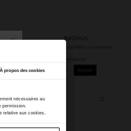
ER
BACHCA
2 carrés démaquillants réutilisables
Accessoire
uter
5,50 €
Ajouter
À propos des cookies
Nouveauté
ctement nécessaires au
Vegan
e permission.
 relative aux cookies.