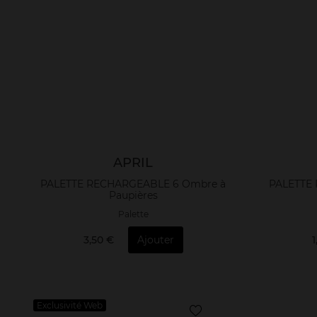
APRIL
PALETTE RECHARGEABLE 6 Ombre à
PALETTE
Paupières
Palette
3,50 €
Ajouter
Exclusivité Web