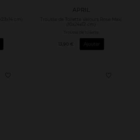
APRIL
0x23x14 cm)
Trousse de Toilette Velours Rose Maxi
(10x24x12 cm)
Trousse de toilette
13,90 €
Ajouter