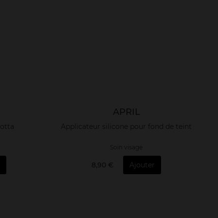
APRIL
otta
Applicateur silicone pour fond de teint
Soin visage
8,90 €
Ajouter