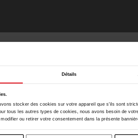
APRIL
BEAUTYBLEND
de Massage Visage en Jade
Blender Defender
Rouleau Facial
Make-up tool
9,90 €
Ajouter
8,00 €
Ajo
Détails
8,00 €
ies.
Nouveauté
Choisissez votre pays
uvons stocker des cookies sur votre appareil que s’ils sont stri
Vegan
our tous les autres types de cookies, nous avons besoin de votr
odifier ou retirer votre consentement dans la présente bannière
April België
April Belgique