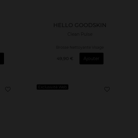
HELLO GOODSKIN
Clean Pulse
Brosse Nettoyante Visage
49,90 €
Ajouter
Exclusivité Web