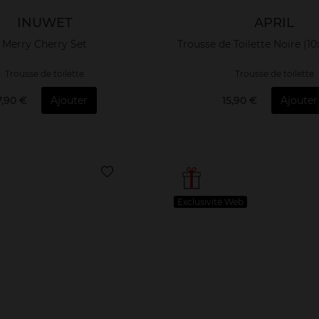
INUWET
APRIL
Merry Cherry Set
Trousse de Toilette Noire (1
Trousse de toilette
Trousse de toilette
7,90 €
Ajouter
15,90 €
Ajouter
Exclusivité Web