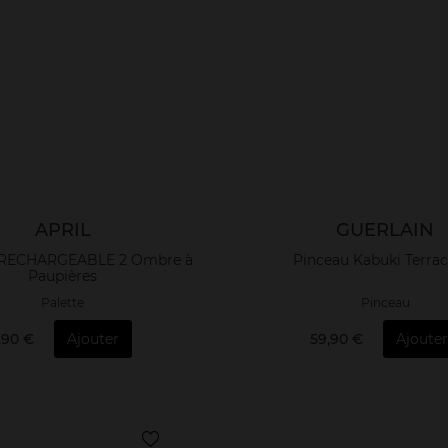
APRIL
GUERLAIN
 RECHARGEABLE 2 Ombre à
Pinceau Kabuki Terrac
Paupières
Palette
Pinceau
1,90 €
Ajouter
59,90 €
Ajouter