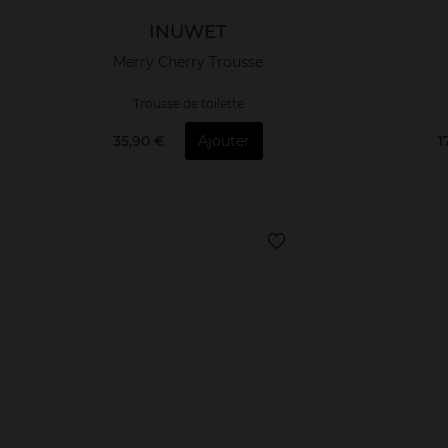
INUWET
Merry Cherry Trousse
Trousse de toilette
35,90 €
Ajouter
1