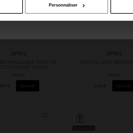
Personnaliser
April France
April Luxembourg
APRIL
APRIL
 RECHARGEABLE FOND DE
PALETTE LOOK RECHAR
T ET POUDRES VISAGE
Palette
Palette
1,90 €
Ajouter
3,50 €
Ajouter
Nouveauté