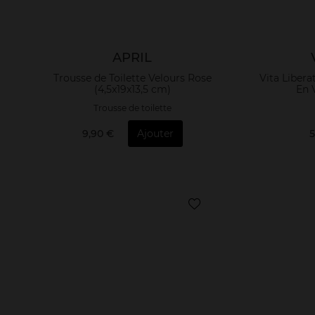
APRIL
Trousse de Toilette Velours Rose
Vita Liber
(4,5x19x13,5 cm)
En 
Trousse de toilette
9,90 €
Ajouter
5