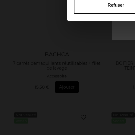
Refuser
BACHCA
7 carrés démaquillants réutilisables + filet
BOÎTIER
de lavage
TEIN
Accessoire
15,50 €
Ajouter
Nouveauté
Nouveauté
Vegan
Vegan