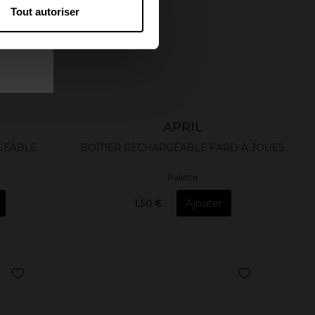
Tout autoriser
APRIL
GEABLE
BOÎTIER RECHARGEABLE FARD À JOUES
Palette
1,50 €
Ajouter