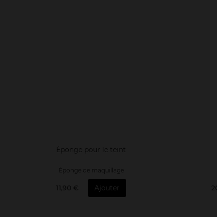
Éponge pour le teint
Éponge de maquillage
11,90 €
Ajouter
2