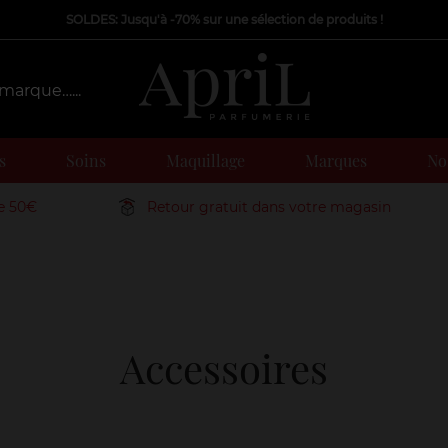
SOLDES: Jusqu'à -70% sur une sélection de produits !
s
Soins
Maquillage
Marques
Nos
de 50€
Retour gratuit dans votre magasin
Accessoires