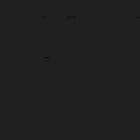
Déplier
D
Prix