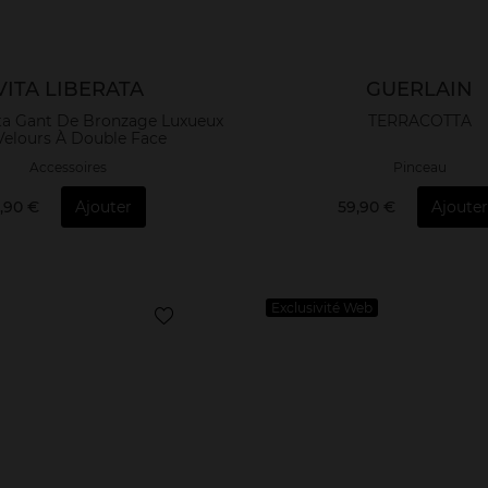
VITA LIBERATA
GUERLAIN
ata Gant De Bronzage Luxueux
TERRACOTTA
Velours À Double Face
Accessoires
Pinceau
,90 €
Ajouter
59,90 €
Ajouter
Exclusivité Web