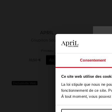
APRIL
Goupillon Sourcils
Rouleau 
Pinceau
10,50 €
Ajouter
1
Consentement
Ce site web utilise des cook
Exclusivité Web
Nouveauté
La loi stipule que nous ne po
Vegan
fonctionnement de ce site. P
À tout moment, vous pouvez m