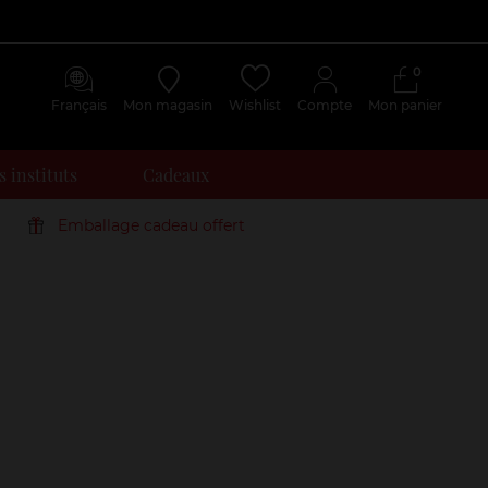
0
Français
Mon magasin
Wishlist
Compte
Mon panier
 instituts
Cadeaux
Emballage cadeau offert