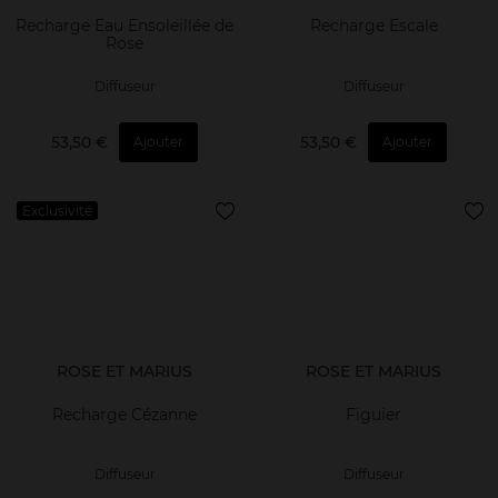
Recharge Eau Ensoleillée de
Recharge Escale
Rose
Diffuseur
Diffuseur
53,50 €
53,50 €
Ajouter
Ajouter
Exclusivité
ROSE ET MARIUS
ROSE ET MARIUS
Recharge Cézanne
Figuier
Diffuseur
Diffuseur