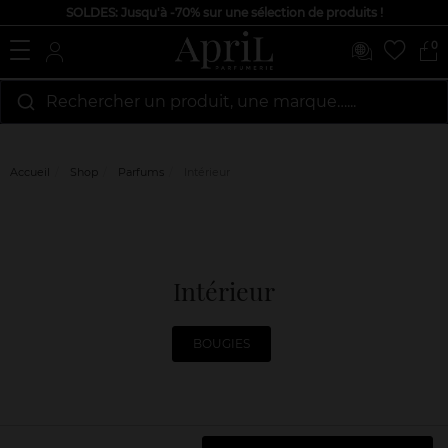
SOLDES: Jusqu'à -70% sur une sélection de produits !
0
Rechercher un produit, une marque…...
Accueil
Shop
Parfums
Intérieur
Intérieur
BOUGIES