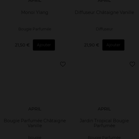
APRIL
APRIL
Monoï Ylang
Diffuseur Châtaigne Vanille
Bougie Parfumée
Diffuseur
21,50 €
21,90 €
Ajouter
Ajouter
APRIL
APRIL
Bougie Parfumée Châtaigne
Jardin Tropical Bougie
Vanille
Parfumée
bougie
Bougie Parfumée