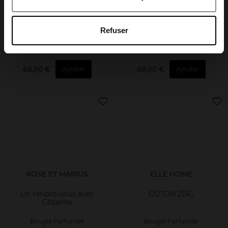
April Luxembourg
Un vin rosé sous la tonnelle
Une nuit d'été sous le figuier
Refuser
Bougie Parfumée
Bougie Parfumée
68,90 €
68,90 €
Ajouter
Ajouter
ROSE ET MARIUS
ELLE HOME
Un rendez-vous avec
COTON 215G
Cézanne
Bougie Parfumée
Bougie Parfumée