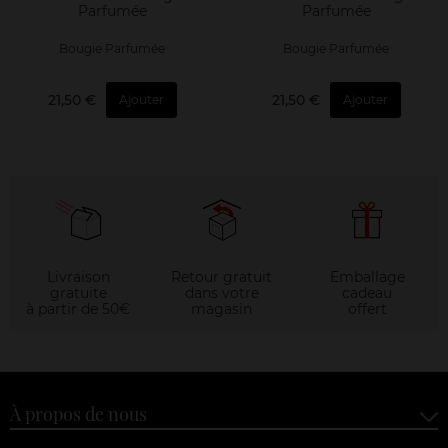
Parfumée
Parfumée
Bougie Parfumée
Bougie Parfumée
21,50 €
21,50 €
Ajouter
Ajouter
Livraison
Retour gratuit
Emballage
gratuite
dans votre
cadeau
à partir de 50€
magasin
offert
À propos de nous