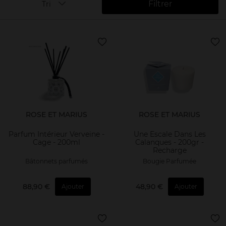
Filtrer
Tri
ROSE ET MARIUS
ROSE ET MARIUS
Parfum Intérieur Verveine -
Une Escale Dans Les
Cage - 200ml
Calanques - 200gr -
Recharge
Bâtonnets parfumés
Bougie Parfumée
88,90 €
48,90 €
Ajouter
Ajouter