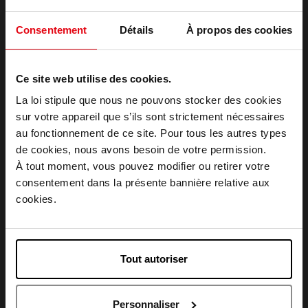
Consentement
Détails
À propos des cookies
ROSE ET MARIUS
ROSE ET MARIUS
Ce site web utilise des cookies.
Eau Ensoleillée de Rose
L'EAU ENSOLEILLÉE DE
La loi stipule que nous ne pouvons stocker des cookies
ROSE
sur votre appareil que s’ils sont strictement nécessaires
Bâtonnets parfumés
Bougie Parfumée
au fonctionnement de ce site. Pour tous les autres types
Choisissez votre pays
de cookies, nous avons besoin de votre permission.
68,90 €
68,90 €
Ajouter
Ajouter
À tout moment, vous pouvez modifier ou retirer votre
consentement dans la présente bannière relative aux
April België
cookies.
April Belgique
Tout autoriser
April France
ROSE ET MARIUS
ROSE ET MARIUS
Personnaliser