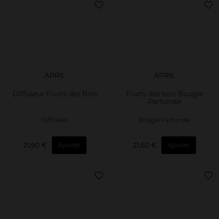
APRIL
APRIL
Diffuseur Fruits des Bois
Fruits des bois Bougie
Parfumée
Diffuseur
Bougie Parfumée
21,90 €
21,50 €
Ajouter
Ajouter