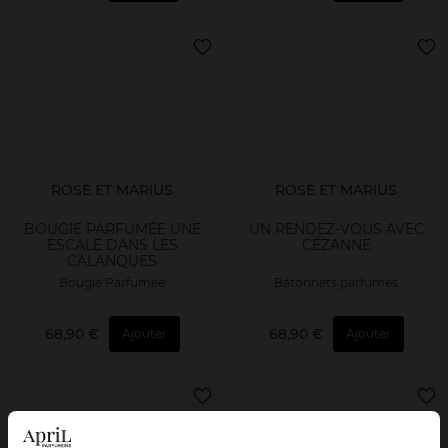
ROSE ET MARIUS
ROSE ET MARIUS
BOUGIE PARFUMÉE UNE
UN RENDEZ-VOUS AVEC
ESCALE DANS LES
CÉZANNE
CALANQUES
Bougie Parfumée
Bâtonnets parfumés
68,90 €
68,90 €
Ajouter
Ajouter