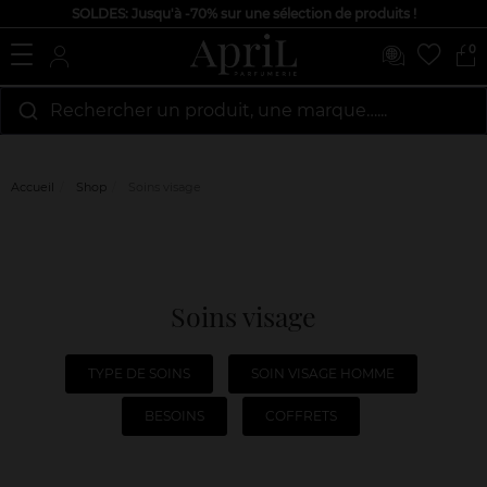
SOLDES: Jusqu'à -70% sur une sélection de produits !
0
Rechercher un produit, une marque…...
Accueil
Shop
Soins visage
Soins visage
TYPE DE SOINS
SOIN VISAGE HOMME
BESOINS
COFFRETS