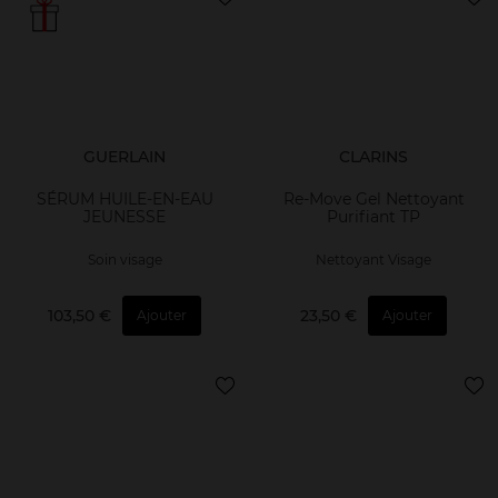
GUERLAIN
CLARINS
SÉRUM HUILE-EN-EAU
Re-Move Gel Nettoyant
JEUNESSE
Purifiant TP
Soin visage
Nettoyant Visage
103,50 €
23,50 €
Ajouter
Ajouter