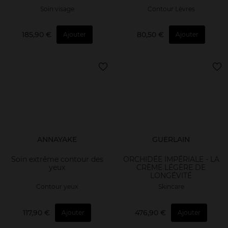
Soin visage
Contour Lèvres
185,90 €
80,50 €
Ajouter
Ajouter
ANNAYAKE
GUERLAIN
Soin extrême contour des
ORCHIDÉE IMPÉRIALE - LA
yeux
CRÈME LÉGÈRE DE
LONGÉVITÉ
Contour yeux
Skincare
117,90 €
476,90 €
Ajouter
Ajouter