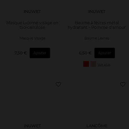
INUWET
INUWET
Masque Licorne visage en
Baume à lèvres métal
bio-cellulose
hydratant - Pomme d'amour
Masque Visage
Baume Lèvres
7,50 €
6,50 €
Ajouter
Ajouter
Voir plus
INUWET
LANCÔME