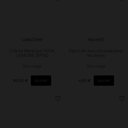
LANCÔME
INUWET
Crème Rénergie H.P.N.
Patch en bio-cellulose pour
UVMUNE SPF50
les lèvres
Soin visage
Soin visage
99,50 €
4,90 €
Ajouter
Ajouter