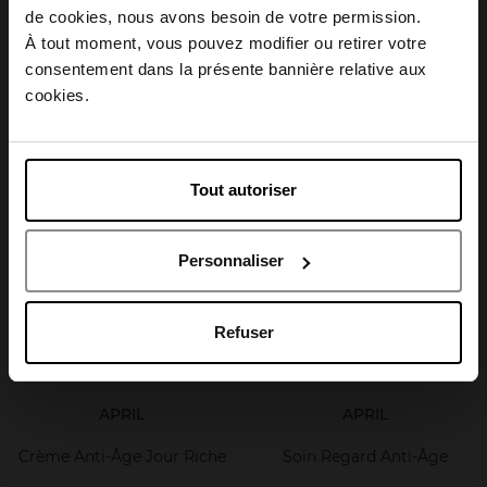
Choisissez votre pays
de cookies, nous avons besoin de votre permission.
APRIL
APRIL
À tout moment, vous pouvez modifier ou retirer votre
consentement dans la présente bannière relative aux
Crème Anti-Âge Jour
Lait Démaquillant
April België
cookies.
Crème de jour
démaquillant
April Belgique
Tout autoriser
27,90 €
9,90 €
Ajouter
Ajouter
April France
Personnaliser
April Luxembourg
Refuser
APRIL
APRIL
Crème Anti-Âge Jour Riche
Soin Regard Anti-Âge