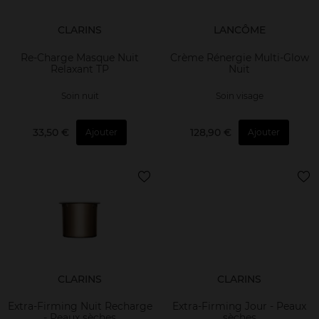
CLARINS
LANCÔME
Re-Charge Masque Nuit
Crème Rénergie Multi-Glow
Relaxant TP
Nuit
Soin nuit
Soin visage
33,50 €
128,90 €
Ajouter
Ajouter
CLARINS
CLARINS
Extra-Firming Nuit Recharge
Extra-Firming Jour - Peaux
- Peaux sèches
sèches