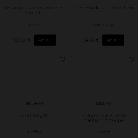
Sérum perfecteur anti-rides -
Crème hydratante fraîcheur
fermeté
Serum
Soin visage
108,50 €
54,50 €
Ajouter
Ajouter
INUWET
SISLEY
STAR SEQUIN
Sisleÿum Gel-Crème
Matifiant Anti-Âge
Coffret
Crème