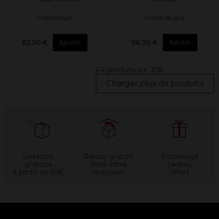
Crème Nuit
Crème de jour
82,90 €
96,90 €
Ajouter
Ajouter
64 produits sur 378
Charger plus de produits
Livraison
Retour gratuit
Emballage
gratuite
dans votre
cadeau
à partir de 50€
magasin
offert