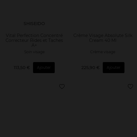
SHISEIDO
Vital Perfection Concentré
Crème Visage Absolute Silk
Correcteur Rides et Taches
Cream 40 Ml
A+
Soin visage
Crème visage
113,50 €
225,90 €
Ajouter
Ajouter