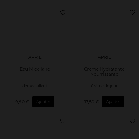
APRIL
APRIL
Eau Micellaire
Crème Hydratante
Nourrissante
démaquillant
Crème de jour
9,90 €
17,50 €
Ajouter
Ajouter