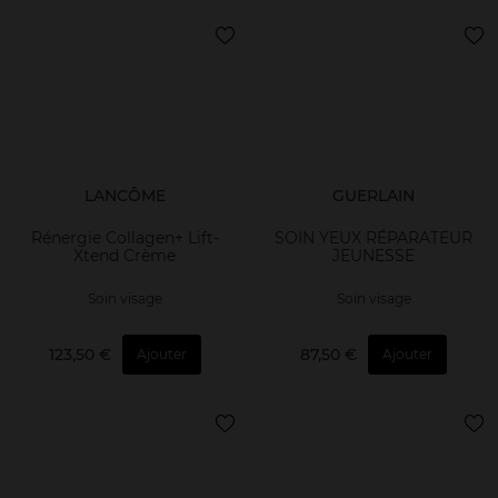
LANCÔME
GUERLAIN
Rénergie Collagen+ Lift-
SOIN YEUX RÉPARATEUR
Xtend Crème
JEUNESSE
Soin visage
Soin visage
123,50 €
87,50 €
Ajouter
Ajouter