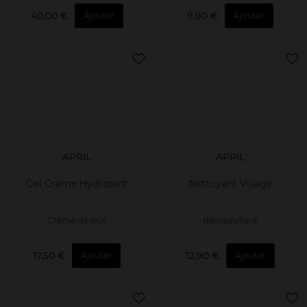
40,00 €
9,90 €
Ajouter
Ajouter
APRIL
APRIL
Gel Crème Hydratant
Nettoyant Visage
Crème de jour
démaquillant
17,50 €
12,90 €
Ajouter
Ajouter