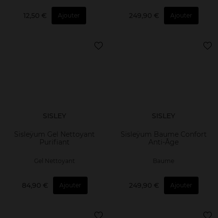
12,50 €
249,90 €
Ajouter
Ajouter
SISLEY
SISLEY
Sisleÿum Gel Nettoyant
Sisleÿum Baume Confort
Purifiant
Anti-Âge
Gel Nettoyant
Baume
84,90 €
249,90 €
Ajouter
Ajouter