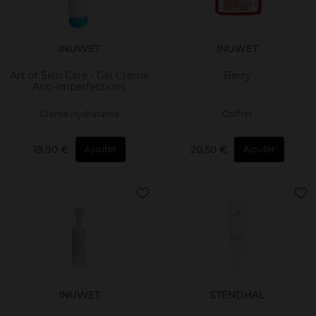
INUWET
INUWET
Art of Skin Care - Gel Crème
Berry
Anti-Imperfections
Crème Hydratante
Coffret
19,90 €
20,50 €
Ajouter
Ajouter
INUWET
STENDHAL