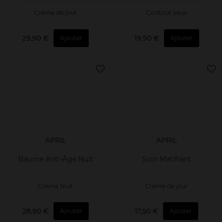
Crème de jour
Contour yeux
29,90 €
19,90 €
Ajouter
Ajouter
APRIL
APRIL
Baume Anti-Âge Nuit
Soin Matifiant
Crème Nuit
Crème de jour
28,90 €
17,50 €
Ajouter
Ajouter