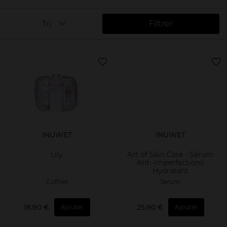
Filtrer
Tri
INUWET
INUWET
Lily
Art of Skin Care - Sérum
Anti-Imperfections
Hydratant
Coffret
Serum
18,90 €
25,90 €
Ajouter
Ajouter