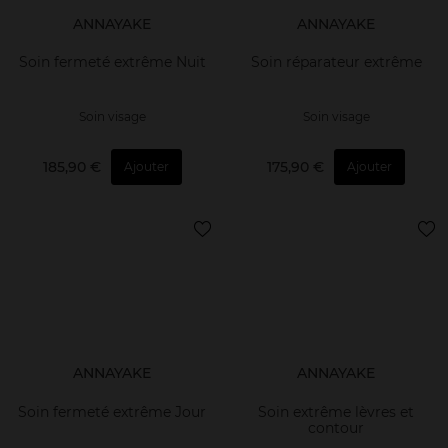
ANNAYAKE
ANNAYAKE
Soin fermeté extrême Nuit
Soin réparateur extrême
Soin visage
Soin visage
185,90 €
175,90 €
Ajouter
Ajouter
ANNAYAKE
ANNAYAKE
Soin fermeté extrême Jour
Soin extrême lèvres et
contour