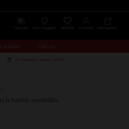
0
Français
Mon magasin
Wishlist
Compte
Mon panier
 instituts
Cadeaux
Emballage cadeau offert
Avis
clients
s la bastide ensoleillée