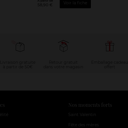
À partir de
Voir la fiche
58,90 €
Livraison gratuite
Retour gratuit
Emballage cadeau
à partir de 50€
dans votre magasin
offert
es
Nos moments forts
élité
Saint Valentin
Fête des mères