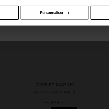
April België
April Belgique
Personnaliser
April France
April Luxembourg
ROSE ET MARIUS
La vie en roses et Marius
Eau de Parfum