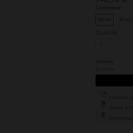
Contenance
100 ml
30 ml
Quantité
1
Livraison
En stock
Livraison gr
Retour grat
Emballage c