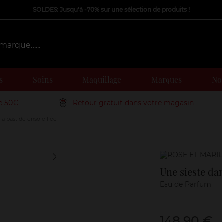
SOLDES: Jusqu'à -70% sur une sélection de produits !
s
Soins
Maquillage
Marques
Nos
de 50€
Retour gratuit dans votre magasin
la bastide ensoleillée
Marque
Une sieste dan
Eau de Parfum
148,90 €