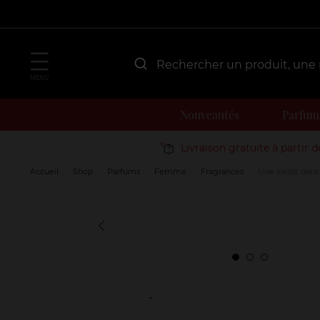
MENU
Nouveautés
Parfum
Livraison gratuite à partir 
Accueil
Shop
Parfums
Femme
Fragrances
Une sieste dans 