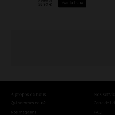
À partir de
Voir la fiche
58,90 €
À propos de nous
Nos servic
Qui sommes nous?
Carte de fid
Nos magasins
FAQ