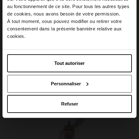
Conseil d'utilisation
au fonctionnement de ce site. Pour tous les autres types
Choisissez votre pays
de cookies, nous avons besoin de votre permission.
À tout moment, vous pouvez modifier ou retirer votre
Caractéristiques
consentement dans la présente bannière relative aux
April België
cookies.
April Belgique
Tout autoriser
Avis client
April France
Personnaliser
April Luxembourg
Oublié quelque chose ?
Refuser