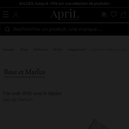
SOLDES: Jusqu'à -70% sur une sélection de produits !
0
Rechercher un produit, une marque…...
Accueil
Shop
Parfums
Mixte
Fragrances
Une nuit d'été sous le fi
Marque
Avis
clients
Une nuit d'été sous le figuier
Eau de Parfum