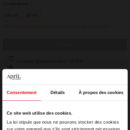
Contenance
100 ml
30 ml
Merci de sélectionner les caractéristiques du produit.
Ajouter
Livraison gratuite à partir de 50€
Retour gratuit dans votre magasin
Emballage cadeau offert
Consentement
Détails
À propos des cookies
Ce site web utilise des cookies.
Description
La loi stipule que nous ne pouvons stocker des cookies
sur votre appareil que s’ils sont strictement nécessaires