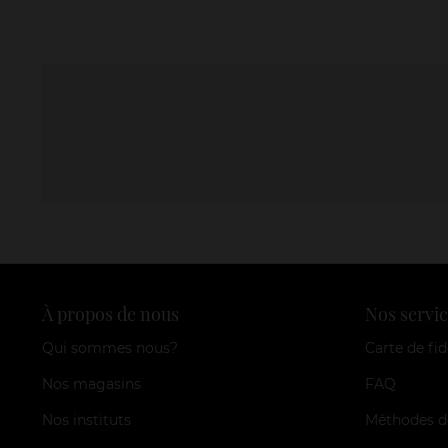
À propos de nous
Nos servic
Qui sommes nous?
Carte de fid
Nos magasins
FAQ
Nos instituts
Méthodes d