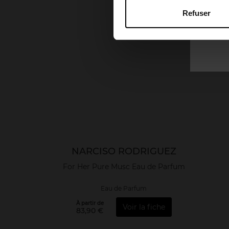
Refuser
NARCISO RODRIGUEZ
For Her Pure Musc Eau de Parfum
Eau de Parfum
À partir de
Voir la fiche
83,90 €