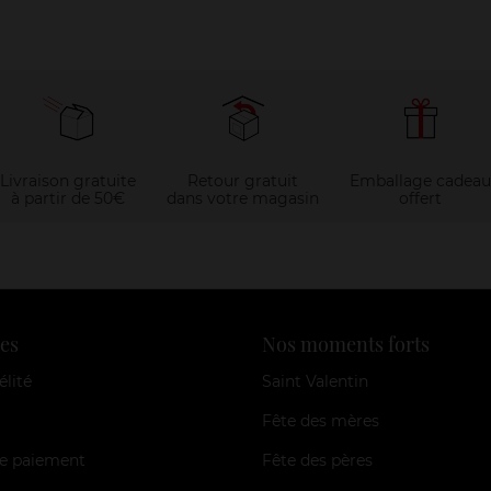
Livraison gratuite
Retour gratuit
Emballage cadeau
à partir de 50€
dans votre magasin
offert
es
Nos moments forts
élité
Saint Valentin
Fête des mères
e paiement
Fête des pères