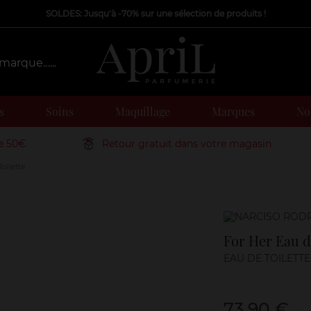
SOLDES: Jusqu'à -70% sur une sélection de produits !
s
Soins
Maquillage
Marques
Nos
de 50€
Retour gratuit dans votre magasin
oilette
Marque
For Her Eau d
EAU DE TOILETTE
73,90 €