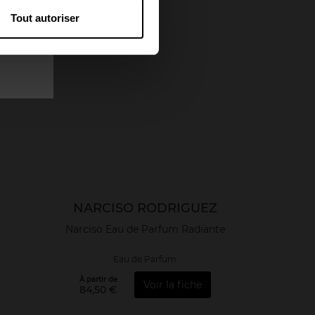
Tout autoriser
NARCISO RODRIGUEZ
Narciso Eau de Parfum Radiante
Eau de Parfum
À partir de
Voir la fiche
84,50 €