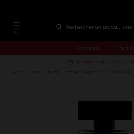
MENU
Nouveautés
Parfum
Livraison gratuite à partir 
Accueil
Shop
Parfums
Femme
Fragrances
For Her Eau de T