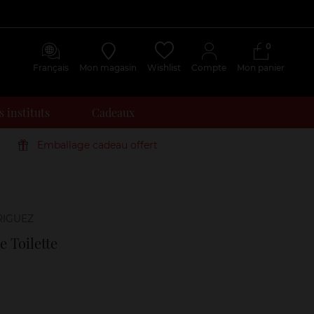
0
Français
Mon magasin
Wishlist
Compte
Mon panier
 instituts
Cadeaux
Emballage cadeau offert
Avis
clients
e Toilette