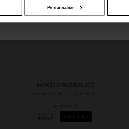
Personnaliser
April France
April Luxembourg
NARCISO RODRIGUEZ
Narciso Eau de Parfum Poudrée
Eau de Parfum
À partir de
Voir la fiche
88,90 €