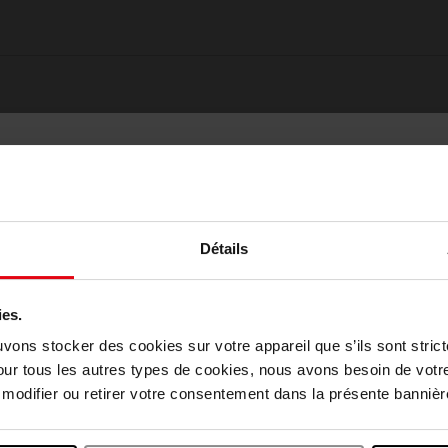
Détails
ies.
Choisissez votre pays
uvons stocker des cookies sur votre appareil que s’ils sont stri
our tous les autres types de cookies, nous avons besoin de votr
Oublié quelque chose ?
odifier ou retirer votre consentement dans la présente bannière
April België
April Belgique