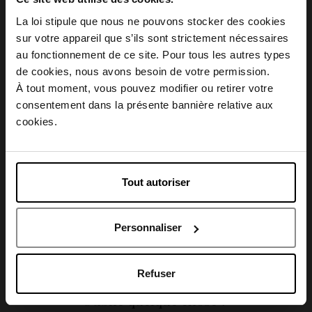
Emballage cadeau offert
La loi stipule que nous ne pouvons stocker des cookies
sur votre appareil que s’ils sont strictement nécessaires
au fonctionnement de ce site. Pour tous les autres types
Choisissez votre pays
de cookies, nous avons besoin de votre permission.
À tout moment, vous pouvez modifier ou retirer votre
Description
consentement dans la présente bannière relative aux
April België
cookies.
Caractéristiques
April Belgique
Tout autoriser
April France
Personnaliser
Avis client
April Luxembourg
Refuser
Oublié quelque chose ?