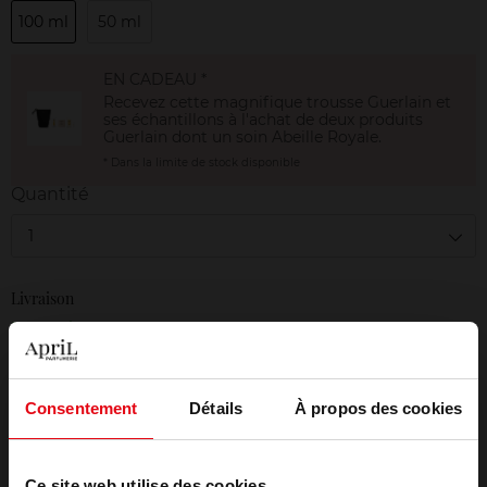
100 ml
50 ml
EN CADEAU *
Recevez cette magnifique trousse Guerlain et
ses échantillons à l'achat de deux produits
Guerlain dont un soin Abeille Royale.
* Dans la limite de stock disponible
Quantité
1
Livraison
En stock
AJOUTER AU PANIER
Consentement
Détails
À propos des cookies
Livraison gratuite à partir de 50€
Retour gratuit dans votre magasin
Ce site web utilise des cookies.