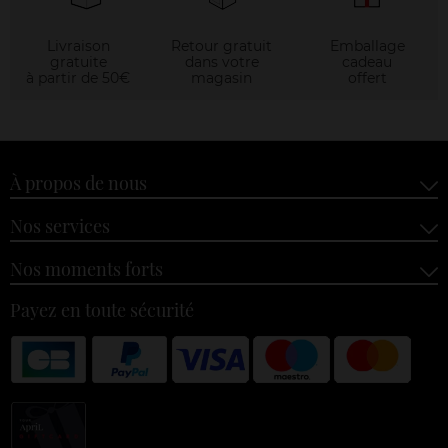
Livraison
Retour gratuit
Emballage
gratuite
dans votre
cadeau
à partir de 50€
magasin
offert
À propos de nous
Nos services
Nos moments forts
Payez en toute sécurité