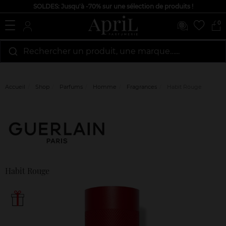
SOLDES: Jusqu'à -70% sur une sélection de produits !
0
Rechercher un produit, une marque…...
Accueil
Shop
Parfums
Homme
Fragrances
Habit Rouge
Marque
Avis
clients
Habit Rouge