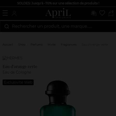
SOLDES: Jusqu'à -70% sur une sélection de produits !
0
Rechercher un produit, une marque…...
Accueil
Shop
Parfums
Mixte
Fragrances
Eau d'orange verte
Marque
Avis
clients
Eau d'orange verte
Eau de Cologne
Exclusivité Web