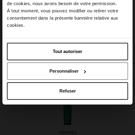
Choisissez votre pays
de cookies, nous avons besoin de votre permission.
Caractéristiques
À tout moment, vous pouvez modifier ou retirer votre
consentement dans la présente bannière relative aux
April België
cookies.
April Belgique
Avis client
Tout autoriser
April France
Personnaliser
April Luxembourg
Oublié quelque chose ?
Refuser
HERMES