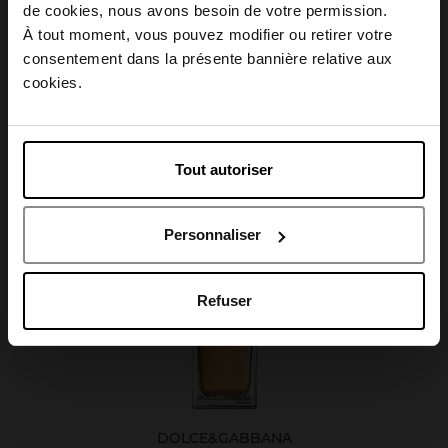
Choisissez votre pays
de cookies, nous avons besoin de votre permission.
Caractéristiques
À tout moment, vous pouvez modifier ou retirer votre
consentement dans la présente bannière relative aux
April België
cookies.
April Belgique
Avis client
Tout autoriser
April France
Personnaliser
April Luxembourg
Oublié quelque chose ?
Refuser
DOLCE&GABBANA