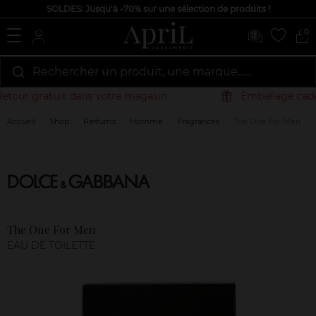
SOLDES: Jusqu'à -70% sur une sélection de produits !
0
Rechercher un produit, une marque…...
tour gratuit dans votre magasin
Emballage cadea
Accueil
Shop
Parfums
Homme
Fragrances
The One For Men
Marque
Avis
clients
The One For Men
EAU DE TOILETTE