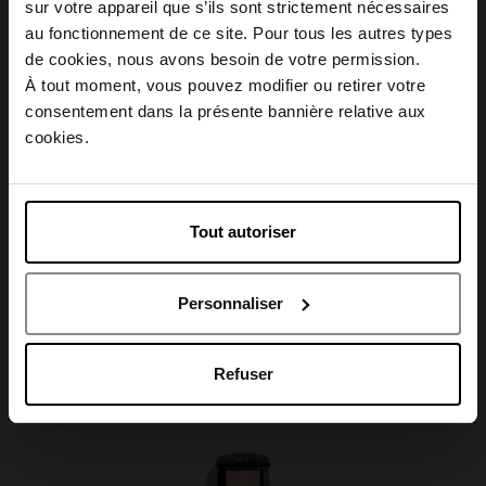
sur votre appareil que s’ils sont strictement nécessaires
au fonctionnement de ce site. Pour tous les autres types
Conseil d'utilisation
Choisissez votre pays
de cookies, nous avons besoin de votre permission.
À tout moment, vous pouvez modifier ou retirer votre
consentement dans la présente bannière relative aux
Caractéristiques
April België
cookies.
April Belgique
Tout autoriser
April France
Avis client
Personnaliser
April Luxembourg
Oublié quelque chose ?
Refuser