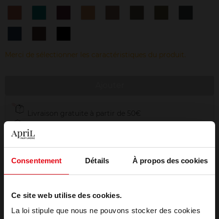
11
12
14
9
N°1
N°2
N°3
N°4
Copper
Emerald
Black
Pearl
Topaze
Bronze
Khaki
Steel
Rose
N°6
N°7
N°8
Marine
Havana
Black
Diamond
Merci de sélectionner les caractéristiques du produit.
Ajouter
Livraison gratuite à partir de 50€
Retour gratuit dans votre magasin
Emballage cadeau offert
Consentement
Détails
À propos des cookies
Ce site web utilise des cookies.
Description
La loi stipule que nous ne pouvons stocker des cookies