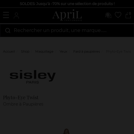
SOLDES: Jusqu'à -70% sur une sélection de produits !
0
Rechercher un produit, une marque…...
Accueil
Shop
Maquillage
Yeux
Fard à paupières
Phyto-Eye Twist
Marque
Avis
clients
Phyto-Eye Twist
Ombre à Paupières