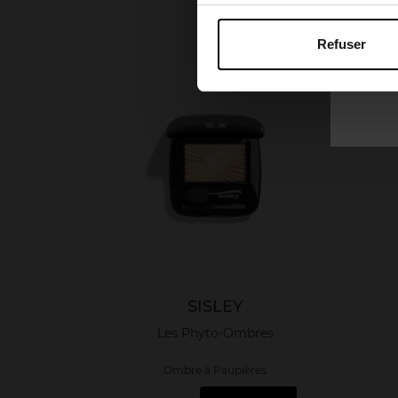
Refuser
SISLEY
Les Phyto-Ombres
Ombre à Paupières