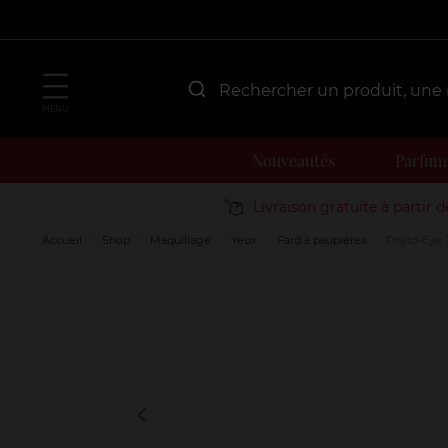
MENU
Nouveautés
Parfum
Livraison gratuite à partir 
Accueil
Shop
Maquillage
Yeux
Fard à paupières
Phyto-Eye 