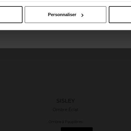
April België
April Belgique
Personnaliser
April France
April Luxembourg
SISLEY
Ombre Éclat
Ombre à Paupières