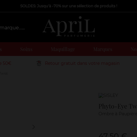
SOLDES: Jusqu'à -70% sur une sélection de produits !
s
Soins
Maquillage
Marques
Nos
de 50€
Retour gratuit dans votre magasin
Twist
Marque
Phyto-Eye Tw
Ombre à Paupièr
47,50 €