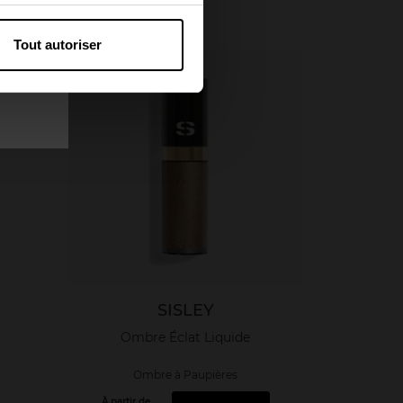
Tout autoriser
SISLEY
Ombre Éclat Liquide
Ombre à Paupières
À partir de