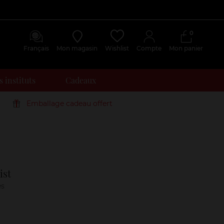
0
Français
Mon magasin
Wishlist
Compte
Mon panier
 instituts
Cadeaux
Emballage cadeau offert
Avis
clients
ist
es