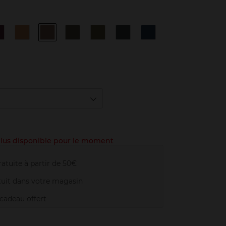
4
9
N°1
N°2
N°3
N°4
N°6
d
Black
Pearl
Topaze
Bronze
Khaki
Steel
Marine
Rose
d
 plus disponible pour le moment
atuite à partir de 50€
uit dans votre magasin
adeau offert