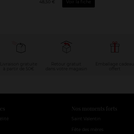
48,50 €
Voir la fiche
Livraison gratuite
Retour gratuit
Emballage cadeau
à partir de 50€
dans votre magasin
offert
es
Nos moments forts
élité
Saint Valentin
Fête des mères