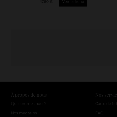
47,50 €
Voir la fiche
À propos de nous
Nos servic
Qui sommes nous?
Carte de fid
Nos magasins
FAQ