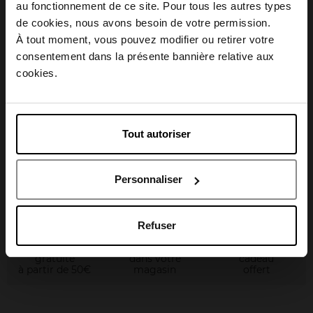
au fonctionnement de ce site. Pour tous les autres types
Choisissez votre pays
de cookies, nous avons besoin de votre permission.
À tout moment, vous pouvez modifier ou retirer votre
consentement dans la présente bannière relative aux
April België
cookies.
Avis client
April Belgique
Tout autoriser
Oublié quelque chose ?
April France
Personnaliser
April Luxembourg
Refuser
Livraison
Retour gratuit
Emballage
gratuite
dans votre
cadeau
à partir de 50€
magasin
offert