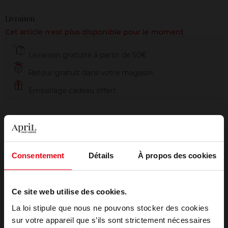
Livraison
Cet article n'est plus disponible pour le moment
Livraison gratuite à partir de 50€
Retour gratuit dans votre magasin
Emballage cadeau offert
Description
Consentement
Détails
À propos des cookies
Conseil d'utilisation
Ce site web utilise des cookies.
La loi stipule que nous ne pouvons stocker des cookies
Caractéristiques
sur votre appareil que s’ils sont strictement nécessaires