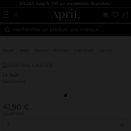
SOLDES: Jusqu'à -70% sur une sélection de produits !
0
Rechercher un produit, une marque…...
Accueil
Shop
Parfums
Homme
Corps et bain
Le Male
Marque
Avis
clients
Le Male
Deodorant
41,90 €
Quantité
1