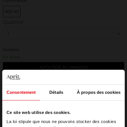
Contenance
400 ml
Quantité
1
Livraison
En stock
AJOUTER AU PANIER
Livraison gratuite à partir de 50€
Consentement
Détails
À propos des cookies
Retour gratuit dans votre magasin
Emballage cadeau offert
Ce site web utilise des cookies.
La loi stipule que nous ne pouvons stocker des cookies