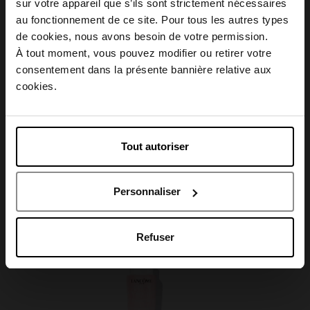
sur votre appareil que s’ils sont strictement nécessaires
au fonctionnement de ce site. Pour tous les autres types
Description
Choisissez votre pays
de cookies, nous avons besoin de votre permission.
À tout moment, vous pouvez modifier ou retirer votre
consentement dans la présente bannière relative aux
Caractéristiques
April België
cookies.
April Belgique
Tout autoriser
April France
Avis client
Personnaliser
April Luxembourg
Oublié quelque chose ?
Refuser