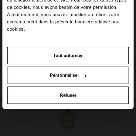
Choisissez votre pays
de cookies, nous avons besoin de votre permission.
Caractéristiques
À tout moment, vous pouvez modifier ou retirer votre
consentement dans la présente bannière relative aux
April België
cookies.
April Belgique
Avis client
Tout autoriser
April France
Personnaliser
April Luxembourg
Oublié quelque chose ?
Refuser