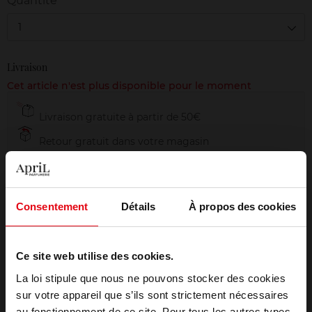
Quantité
1
Livraison
Cet article n'est plus disponible pour le moment
Livraison gratuite à partir de 50€
Retour gratuit dans votre magasin
Emballage cadeau offert
Consentement
Détails
À propos des cookies
Description
Ce site web utilise des cookies.
La loi stipule que nous ne pouvons stocker des cookies
Conseil d'utilisation
sur votre appareil que s’ils sont strictement nécessaires
au fonctionnement de ce site. Pour tous les autres types