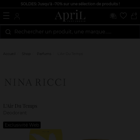
SOLDES: Jusqu'à -70% sur une sélection de produits !
0
Rechercher un produit, une marque…...
Accueil
Shop
Parfums
L'Air Du Temps
Marque
Avis
clients
L'Air Du Temps
Deodorant
Exclusivité Web