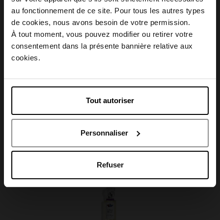
Description
au fonctionnement de ce site. Pour tous les autres types
Choisissez votre pays
de cookies, nous avons besoin de votre permission.
À tout moment, vous pouvez modifier ou retirer votre
Caractéristiques
consentement dans la présente bannière relative aux
April België
cookies.
April Belgique
Tout autoriser
Avis client
April France
Personnaliser
April Luxembourg
Oublié quelque chose ?
Refuser