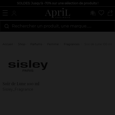
SOLDES: Jusqu'à -70% sur une sélection de produits !
0
Rechercher un produit, une marque…...
Accueil
Shop
Parfums
Femme
Fragrances
Soir de Lune 100 ml
Marque
Avis
clients
Soir de Lune 100 ml
Sisley_Fragrance