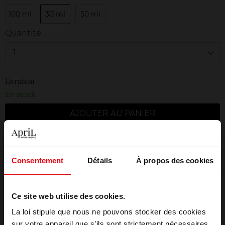
100 ml
30 ml
50 ml
Quantité
1
Livraison
En stock
AJOUTER AU PANIER
Livraison gratuite à partir de 50€
Retour gratuit dans votre magasin
Consentement
Détails
À propos des cookies
Emballage cadeau offert
Ce site web utilise des cookies.
La loi stipule que nous ne pouvons stocker des cookies
sur votre appareil que s’ils sont strictement nécessaires