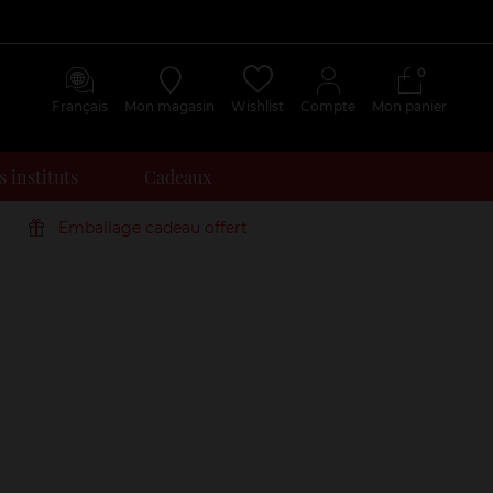
0
Français
Mon magasin
Wishlist
Compte
Mon panier
 instituts
Cadeaux
Emballage cadeau offert
Avis
clients