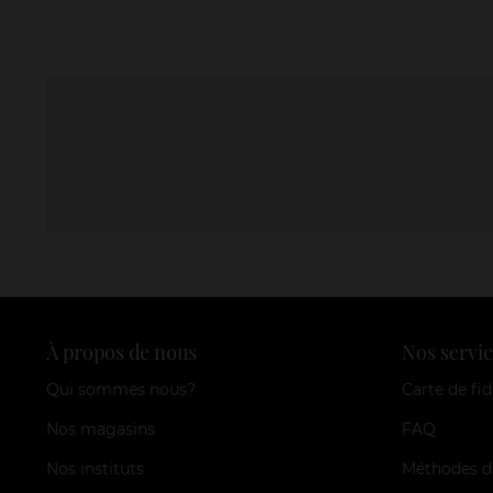
À propos de nous
Nos servic
Qui sommes nous?
Carte de fid
Nos magasins
FAQ
Nos instituts
Méthodes d