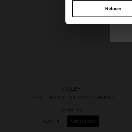
Refuser
SISLEY
PHYTO-TEINT POUDRE LIBRE 1 SHIMMER
Poudre libre
89,90 €
Voir la fiche