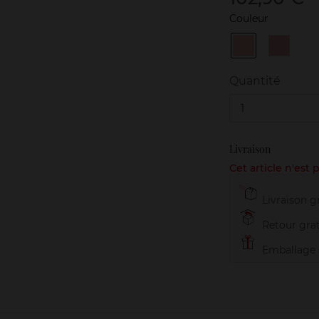
Couleur
L'Orchidée
L'Orchi
Corail
Rose
Quantité
1
Livraison
Cet article n'est
Livraison gr
Retour grat
Emballage c