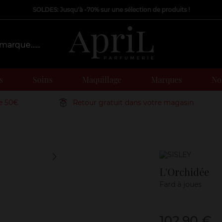
SOLDES: Jusqu'à -70% sur une sélection de produits !
s
Soins
Maquillage
Marques
Nos
de 50€
Retour gratuit dans votre magasin
Marque
L'Orchidée
Fard à joues
102,90 €