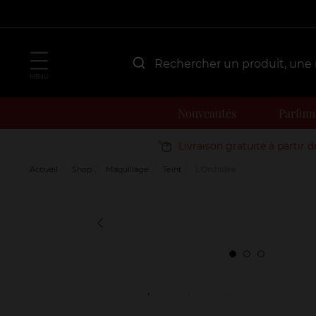
MENU
Nouveautés
Parfum
Livraison gratuite à partir 
Accueil
Shop
Maquillage
Teint
L'Orchidée