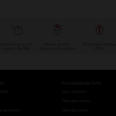
Livraison gratuite
Retour gratuit
Emballage cadeau
à partir de 50€
dans votre magasin
offert
es
Nos moments forts
élité
Saint Valentin
Fête des mères
e paiement
Fête des pères