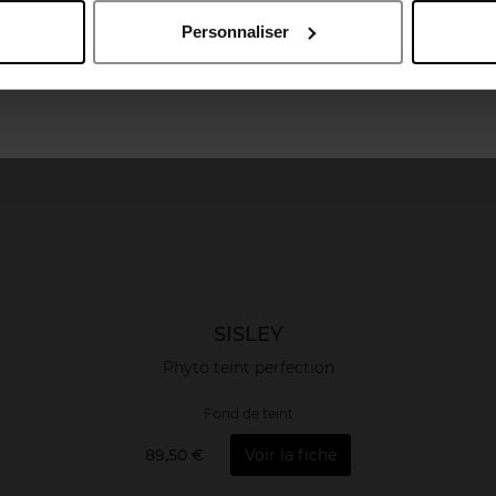
Personnaliser
April France
April Luxembourg
SISLEY
Phyto teint perfection
Fond de teint
89,50 €
Voir la fiche