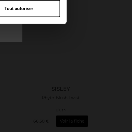
Tout autoriser
SISLEY
Phyto-Blush Twist
Blush
66,50 €
Voir la fiche