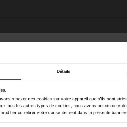
Détails
ies.
Choisissez votre pays
uvons stocker des cookies sur votre appareil que s’ils sont stri
our tous les autres types de cookies, nous avons besoin de votr
Oublié quelque chose ?
odifier ou retirer votre consentement dans la présente bannière
April België
April Belgique