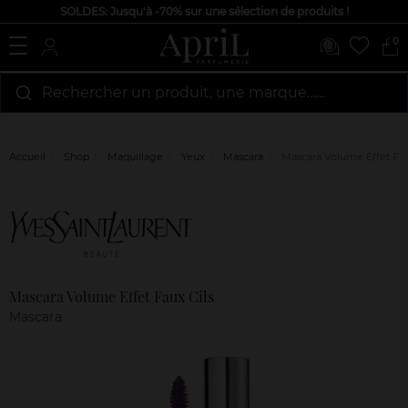
SOLDES: Jusqu'à -70% sur une sélection de produits !
0
Rechercher un produit, une marque…...
Accueil
Shop
Maquillage
Yeux
Mascara
Mascara Volume Effet Fau
Marque
Avis
clients
Mascara Volume Effet Faux Cils
Mascara