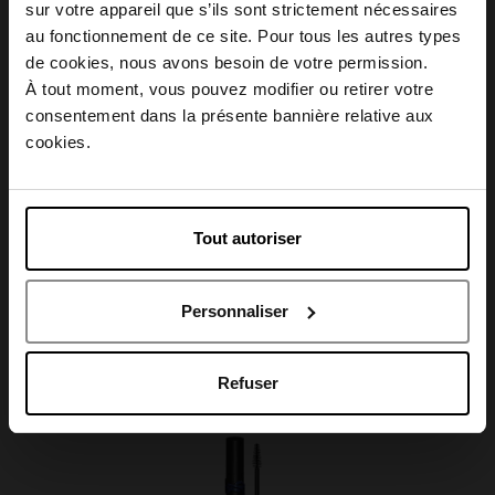
sur votre appareil que s’ils sont strictement nécessaires
au fonctionnement de ce site. Pour tous les autres types
Conseil d'utilisation
Choisissez votre pays
de cookies, nous avons besoin de votre permission.
À tout moment, vous pouvez modifier ou retirer votre
consentement dans la présente bannière relative aux
Caractéristiques
April België
cookies.
April Belgique
Tout autoriser
April France
Avis client
Personnaliser
April Luxembourg
Oublié quelque chose ?
Refuser