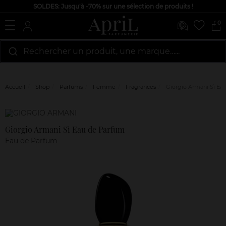
SOLDES: Jusqu'à -70% sur une sélection de produits !
0
Rechercher un produit, une marque…...
Accueil
Shop
Parfums
Femme
Fragrances
Giorgio Armani Sì Ea
Marque
Avis
clients
Giorgio Armani Sì Eau de Parfum
Eau de Parfum