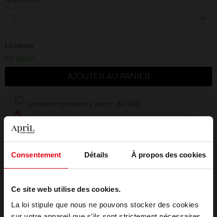
1
Livraison
En stock
AJOUTER AU PANIER
Livraison gratuite à partir de 50€
Retour gratuit dans votre magasin
Emballage cadeau offert
Consentement
Détails
À propos des cookies
Ce site web utilise des cookies.
Description
La loi stipule que nous ne pouvons stocker des cookies
sur votre appareil que s’ils sont strictement nécessaires