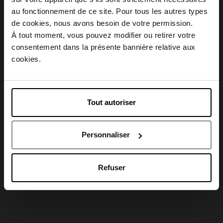
Conseil d'utilisation
au fonctionnement de ce site. Pour tous les autres types
Choisissez votre pays
de cookies, nous avons besoin de votre permission.
À tout moment, vous pouvez modifier ou retirer votre
Caractéristiques
consentement dans la présente bannière relative aux
April België
cookies.
April Belgique
Tout autoriser
Avis client
April France
Personnaliser
April Luxembourg
Oublié quelque chose ?
Refuser