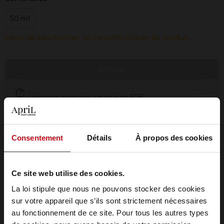
50 ml
Merci de sélectionner les caractéristiques du produit.
Ajouter
Livraison gratuite à partir de 50€
Retour gratuit dans votre magasin
Emballage cadeau offert
Consentement
Détails
À propos des cookies
Ce site web utilise des cookies.
La loi stipule que nous ne pouvons stocker des cookies
Description
sur votre appareil que s’ils sont strictement nécessaires
au fonctionnement de ce site. Pour tous les autres types