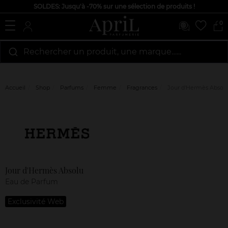
SOLDES: Jusqu'à -70% sur une sélection de produits !
0
Rechercher un produit, une marque…...
Accueil
Shop
Parfums
Femme
Fragrances
Jour d'Hermès Absol
Marque
Avis
clients
Jour d'Hermès Absolu
Eau de Parfum
Exclusivité Web