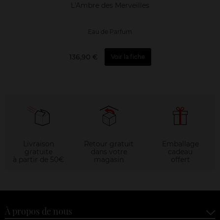
L'Ambre des Merveilles
Eau de Parfum
136,90 €
Voir la fiche
Livraison
Retour gratuit
Emballage
gratuite
dans votre
cadeau
à partir de 50€
magasin
offert
À propos de nous