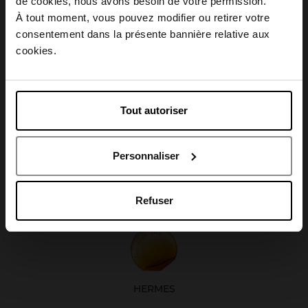
Choisissez votre pays
Caractéristiques
de cookies, nous avons besoin de votre permission.
À tout moment, vous pouvez modifier ou retirer votre
consentement dans la présente bannière relative aux
April België
cookies.
April Belgique
Avis client
Tout autoriser
April France
Oublié quelque chose ?
Personnaliser
April Luxembourg
Refuser
HERMES