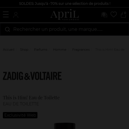
SOLDES: Jusqu'à -70% sur une sélection de produits !
0
Rechercher un produit, une marque…...
Accueil
Shop
Parfums
Homme
Fragrances
This is Him! Eau de To
Marque
Avis
clients
This is Him! Eau de Toilette
EAU DE TOILETTE
Exclusivité Web