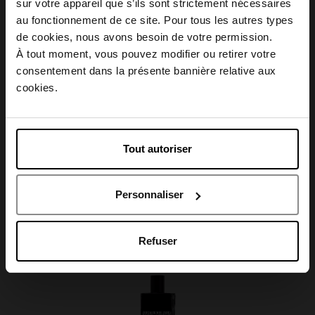
sur votre appareil que s’ils sont strictement nécessaires
au fonctionnement de ce site. Pour tous les autres types
Description
Choisissez votre pays
de cookies, nous avons besoin de votre permission.
À tout moment, vous pouvez modifier ou retirer votre
consentement dans la présente bannière relative aux
Caractéristiques
April België
cookies.
April Belgique
Tout autoriser
April France
Avis client
Personnaliser
April Luxembourg
Oublié quelque chose ?
Refuser
Exclusivité Web