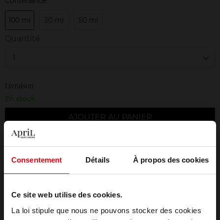
Contenance
100 ml
30 ml
50 ml
Quantité
1
Livraison
En stock
AJOUTER AU PANIER
Livraison gratuite à partir de 50€
Consentement
Détails
À propos des cookies
Retour gratuit dans votre magasin
Emballage cadeau offert
Ce site web utilise des cookies.
La loi stipule que nous ne pouvons stocker des cookies