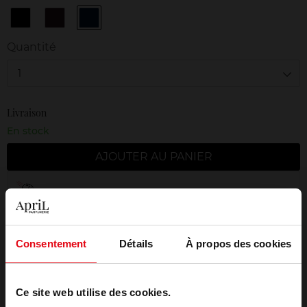
1
2
3
DEEP
DEEP
Deep
BLACK
BROWN
Blue
Quantité
1
Livraison
En stock
AJOUTER AU PANIER
Livraison gratuite à partir de 50€
Retour gratuit dans votre magasin
Consentement
Détails
À propos des cookies
Emballage cadeau offert
Ce site web utilise des cookies.