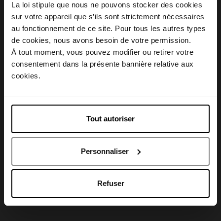
La loi stipule que nous ne pouvons stocker des cookies
Description
sur votre appareil que s’ils sont strictement nécessaires
au fonctionnement de ce site. Pour tous les autres types
Choisissez votre pays
de cookies, nous avons besoin de votre permission.
Conseil d'utilisation
À tout moment, vous pouvez modifier ou retirer votre
consentement dans la présente bannière relative aux
April België
cookies.
Caractéristiques
April Belgique
Tout autoriser
April France
Avis client
Personnaliser
April Luxembourg
Refuser
Oublié quelque chose ?