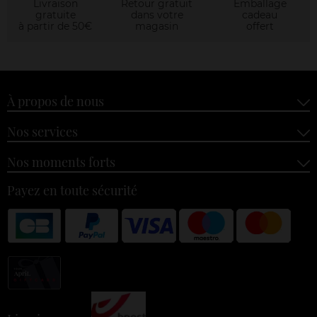
Livraison
Retour gratuit
Emballage
gratuite
dans votre
cadeau
à partir de 50€
magasin
offert
À propos de nous
Nos services
Nos moments forts
Payez en toute sécurité