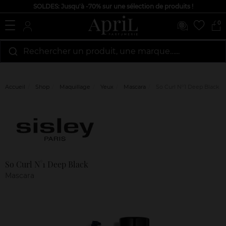
SOLDES: Jusqu'à -70% sur une sélection de produits !
0
Rechercher un produit, une marque…...
Accueil
Shop
Maquillage
Yeux
Mascara
So Curl N°1 Deep Black
Marque
Avis
clients
So Curl N°1 Deep Black
Mascara