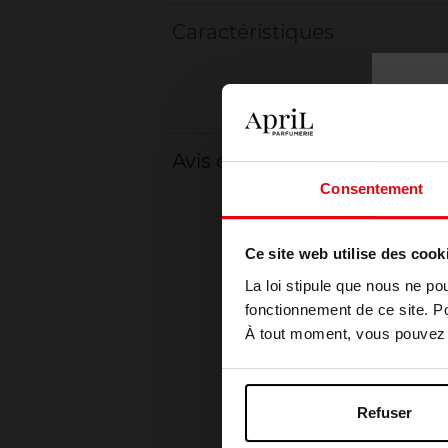
Caractéristiques
Avis client
Consentement
Ce site web utilise des cook
La loi stipule que nous ne po
fonctionnement de ce site. P
À tout moment, vous pouvez m
Refuser