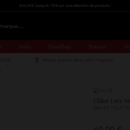
SOLDES: Jusqu'à -70% sur une sélection de produits !
s
Soins
Maquillage
Marques
Nos
de 50€
Retour gratuit dans votre magasin
y
Marque
Chloé Love St
EAU DE TOILETTE
40,00 €