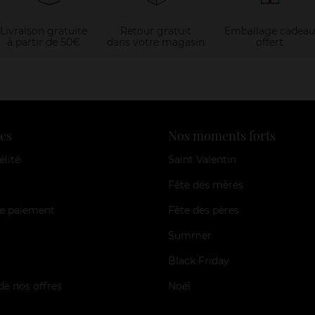
Livraison gratuite
Retour gratuit
Emballage cadeau
à partir de 50€
dans votre magasin
offert
es
Nos moments forts
élité
Saint Valentin
Fête des mères
e paiement
Fête des pères
Summer
Black Friday
de nos offres
Noël