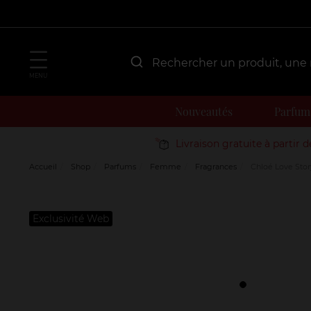
MENU
Nouveautés
Parfum
Livraison gratuite à partir 
Accueil
Shop
Parfums
Femme
Fragrances
Chloé Love Stor
Exclusivité Web