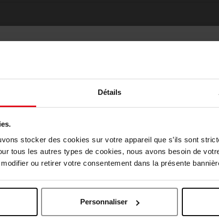
Détails
Oublié quelque chose ?
ies.
Choisissez votre pays
uvons stocker des cookies sur votre appareil que s’ils sont stri
our tous les autres types de cookies, nous avons besoin de votr
odifier ou retirer votre consentement dans la présente bannière
April België
April Belgique
Personnaliser
April France
April Luxembourg