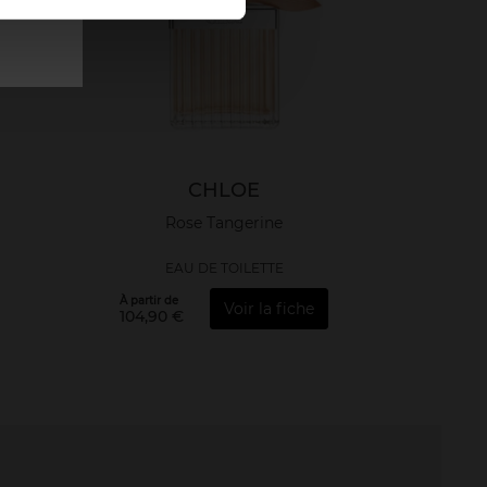
CHLOE
Rose Tangerine
EAU DE TOILETTE
À partir de
Voir la fiche
104,90 €