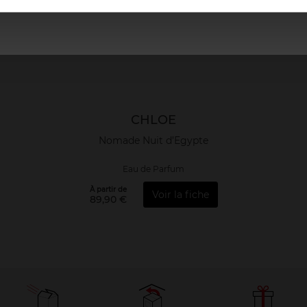
CHLOE
Nomade Nuit d’Egypte
Eau de Parfum
À partir de
Voir la fiche
89,90 €