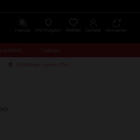
0
Français
Mon magasin
Wishlist
Compte
Mon panier
 instituts
Cadeaux
Emballage cadeau offert
Avis
clients
ory