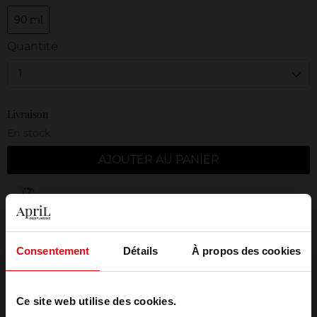
90 ml
Quantité
1
Livraison
En stock
AJOUTER AU PANIER
Livraison gratuite à partir de 50€
Retour gratuit dans votre magasin
Emballage cadeau offert
Consentement
Détails
À propos des cookies
Ce site web utilise des cookies.