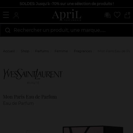
SOLDES: Jusqu'à -70% sur une sélection de produits !
0
Rechercher un produit, une marque…...
Accueil
Shop
Parfums
Femme
Fragrances
Mon Paris Eau de Pa
Marque
Avis
clients
Mon Paris Eau de Parfum
Eau de Parfum