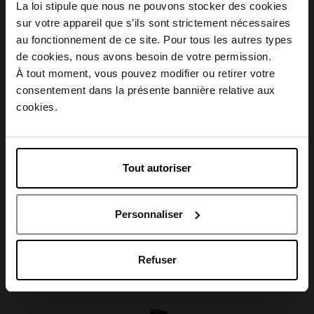
La loi stipule que nous ne pouvons stocker des cookies
Description
sur votre appareil que s’ils sont strictement nécessaires
au fonctionnement de ce site. Pour tous les autres types
Choisissez votre pays
de cookies, nous avons besoin de votre permission.
Conseil d'utilisation
À tout moment, vous pouvez modifier ou retirer votre
consentement dans la présente bannière relative aux
April België
cookies.
Caractéristiques
April Belgique
Tout autoriser
April France
Avis client
Personnaliser
April Luxembourg
Refuser
Oublié quelque chose ?