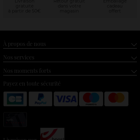
Livraison
Retour gratuit
Emballage
gratuite
dans votre
cadeau
à partir de 50€
magasin
offert
À propos de nous
Nos services
Nos moments forts
Payez en toute sécurité