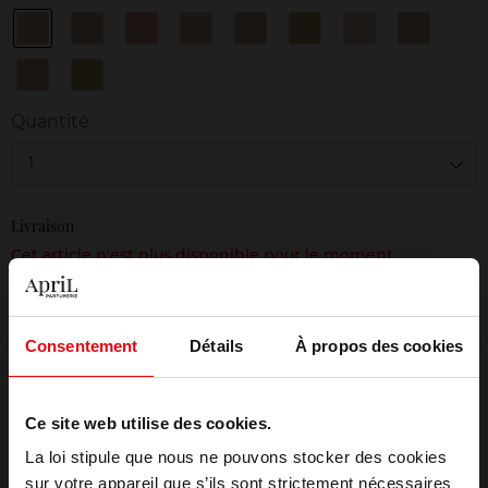
B40
B50
B60
BD20
BD40
BD50
BR20
BR30
BR40
BR50
Quantité
1
Livraison
Cet article n'est plus disponible pour le moment
Livraison gratuite à partir de 50€
Retour gratuit dans votre magasin
Consentement
Détails
À propos des cookies
Emballage cadeau offert
Ce site web utilise des cookies.
La loi stipule que nous ne pouvons stocker des cookies
sur votre appareil que s’ils sont strictement nécessaires