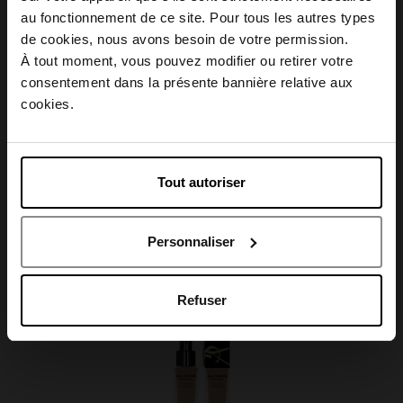
Description
au fonctionnement de ce site. Pour tous les autres types
Choisissez votre pays
de cookies, nous avons besoin de votre permission.
À tout moment, vous pouvez modifier ou retirer votre
Caractéristiques
consentement dans la présente bannière relative aux
April België
cookies.
April Belgique
Tout autoriser
Avis client
April France
Personnaliser
April Luxembourg
Oublié quelque chose ?
Refuser