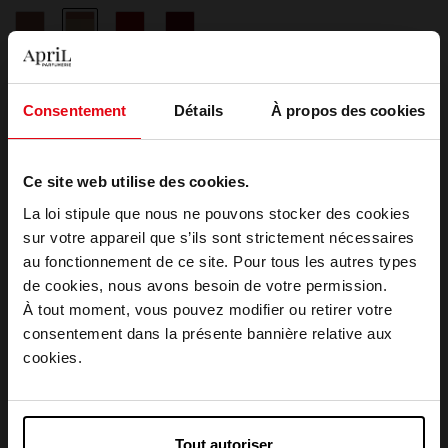
2
3
5
6
Quantité
1
Consentement
Détails
À propos des cookies
Livraison
Ce site web utilise des cookies.
Cet article n'est plus disponible pour le moment
La loi stipule que nous ne pouvons stocker des cookies
Livraison gratuite à partir de 50€
sur votre appareil que s’ils sont strictement nécessaires
au fonctionnement de ce site. Pour tous les autres types
Retour gratuit dans votre magasin
Choisissez votre pays
de cookies, nous avons besoin de votre permission.
Emballage cadeau offert
À tout moment, vous pouvez modifier ou retirer votre
consentement dans la présente bannière relative aux
April België
cookies.
April Belgique
Description
Tout autoriser