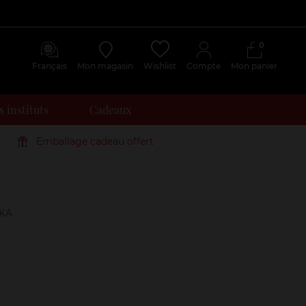
0
Français
Mon magasin
Wishlist
Compte
Mon panier
 instituts
Cadeaux
Emballage cadeau offert
Avis
clients