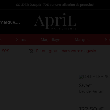
SOLDES: Jusqu'à -70% sur une sélection de produits !
s
Soins
Maquillage
Marques
Nos
de 50€
Retour gratuit dans votre magasin
Marque
Sweet
Eau de Parfum
122,50 €