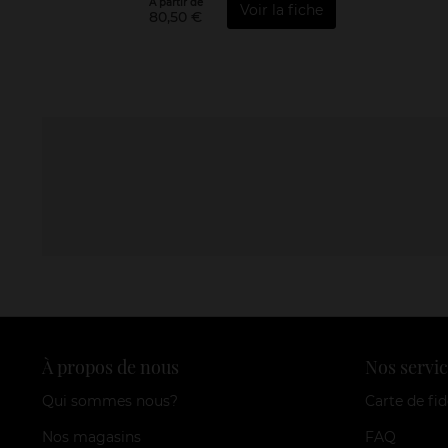
À partir de
Voir la fiche
80,50 €
À propos de nous
Nos servic
Qui sommes nous?
Carte de fid
Nos magasins
FAQ