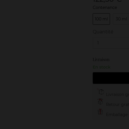
Contenance
100 ml
30 ml
Quantité
1
Livraison
En stock
Livraison gr
Retour grat
Emballage c