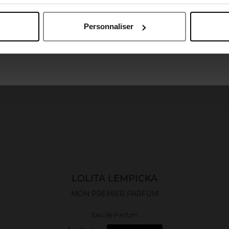
April België
April Belgique
Personnaliser
Nouveauté
April France
April Luxembourg
LOLITA LEMPICKA
MON PREMIER PARFUM
Eau de Parfum