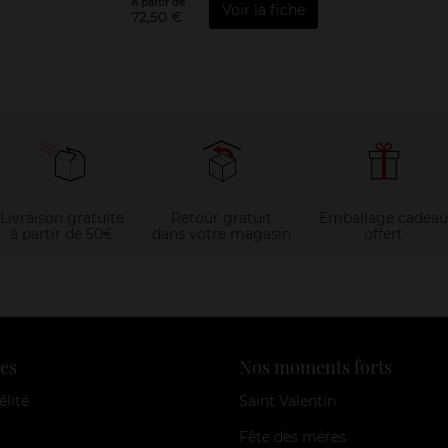
À partir de
Voir la fiche
72,50 €
Livraison gratuite
Retour gratuit
Emballage cadeau
à partir de 50€
dans votre magasin
offert
es
Nos moments forts
élité
Saint Valentin
Fête des mères