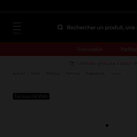
MENU
Nouveautés
Parfum
Livraison gratuite à partir 
Accueil
Shop
Parfums
Femme
Fragrances
Sweet
Exclusivité Web