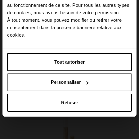
Conseil d'utilisation
au fonctionnement de ce site. Pour tous les autres types
Choisissez votre pays
de cookies, nous avons besoin de votre permission.
À tout moment, vous pouvez modifier ou retirer votre
Caractéristiques
consentement dans la présente bannière relative aux
April België
cookies.
April Belgique
Tout autoriser
Avis client
April France
Personnaliser
April Luxembourg
Oublié quelque chose ?
Refuser