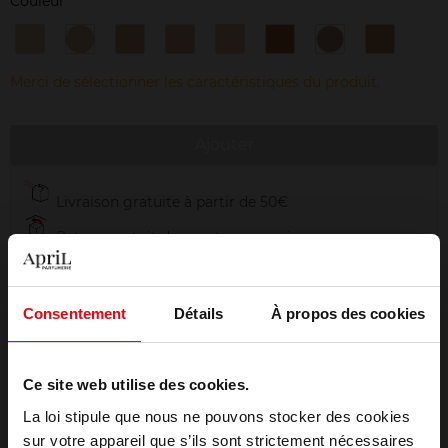
Couleur
01
02
03
04
10
10
35
45
Beige
Lys
Beige
Beige
Beige
Beige
Beige
Sable
Albâtre
Rosé
Diaphane
Nature
Porcelaine
Praline
Doré
Beige
Merci de sélectionner les caractéristiques du produit.
Ajouter
Livraison gratuite à partir de 50€
Retour gratuit dans votre magasin
Emballage cadeau offert
Consentement
Détails
À propos des cookies
Ce site web utilise des cookies.
Description
La loi stipule que nous ne pouvons stocker des cookies
sur votre appareil que s’ils sont strictement nécessaires