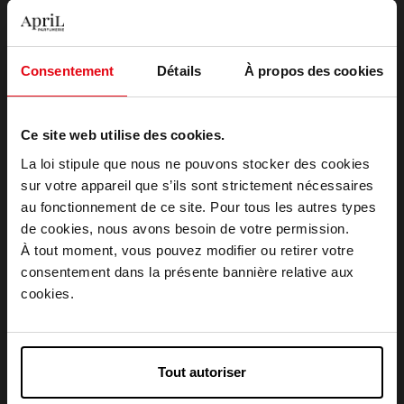
Vegan
Vegan
Consentement
Détails
À propos des cookies
APRIL
APRIL
Ce site web utilise des cookies.
POKER FACE- STICK
HIDE & SEEK - BASE DE
ENLUMINEUR
TEINT CORRECTRICE ANTI-
La loi stipule que nous ne pouvons stocker des cookies
ROUGEURS
sur votre appareil que s’ils sont strictement nécessaires
Enlumineur
Base de teint
au fonctionnement de ce site. Pour tous les autres types
Choisissez votre pays
de cookies, nous avons besoin de votre permission.
14,50 €
16,50 €
Ajouter
Ajouter
À tout moment, vous pouvez modifier ou retirer votre
consentement dans la présente bannière relative aux
April België
cookies.
April Belgique
Tout autoriser
April France