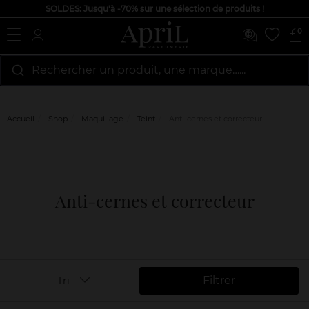
SOLDES: Jusqu'à -70% sur une sélection de produits !
0
Rechercher un produit, une marque…...
Accueil
Shop
Maquillage
Teint
Anti-cernes et correcteur
Anti-cernes et correcteur
Filtrer
Tri