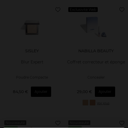
Exclusivité Web
SISLEY
NABILLA BEAUTY
Blur Expert
Coffret correcteur et éponge
Poudre Compacte
Concealer
84,50 €
29,00 €
Ajouter
Ajouter
Voir plus
Nouveauté
Nouveauté