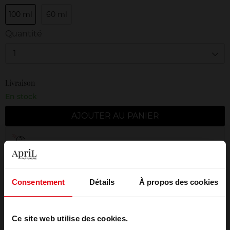
100 ml
60 ml
Quantité
1
Livraison
En stock
AJOUTER AU PANIER
Livraison gratuite à partir de 50€
Retour gratuit dans votre magasin
Emballage cadeau offert
Consentement
Détails
À propos des cookies
Ce site web utilise des cookies.