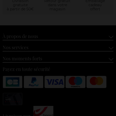
Livraison
Retour gratuit
Emballage
gratuite
dans votre
cadeau
à partir de 50€
magasin
offert
À propos de nous
Nos services
Nos moments forts
Payez en toute sécurité