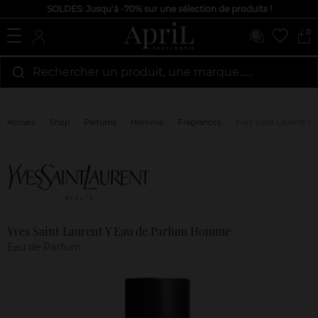
SOLDES: Jusqu'à -70% sur une sélection de produits !
0
Rechercher un produit, une marque…...
Accueil
Shop
Parfums
Homme
Fragrances
Yves Saint Laurent 
Marque
Avis
clients
Yves Saint Laurent Y Eau de Parfum Homme
Eau de Parfum