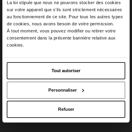
La loi stipule que nous ne pouvons stocker des cookies
Description
sur votre appareil que s’ils sont strictement nécessaires
au fonctionnement de ce site. Pour tous les autres types
Choisissez votre pays
de cookies, nous avons besoin de votre permission.
Conseil d'utilisation
À tout moment, vous pouvez modifier ou retirer votre
consentement dans la présente bannière relative aux
April België
cookies.
Caractéristiques
April Belgique
Tout autoriser
April France
Avis client
Personnaliser
April Luxembourg
Refuser
Oublié quelque chose ?