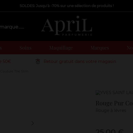
SOLDES: Jusqu'à -70% sur une sélection de produits !
s
Soins
Maquillage
Marques
Nos
de 50€
Retour gratuit dans votre magasin
Couture The Slim
Marque
Rouge Pur Co
Rouge à lévres
25,00 €