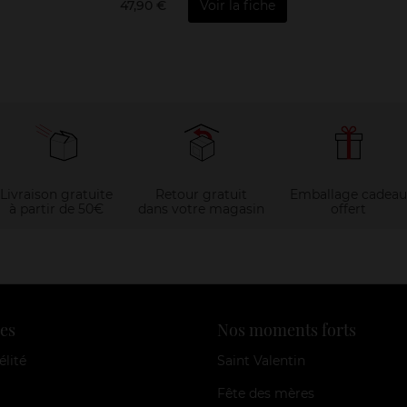
47,90 €
Voir la fiche
Livraison gratuite
Retour gratuit
Emballage cadeau
à partir de 50€
dans votre magasin
offert
es
Nos moments forts
élité
Saint Valentin
Fête des mères