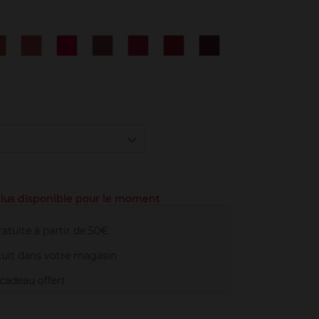
1
12
14
17
21
23
5
Ambiguous
Nu
Rose
Nude
Rouge
Mystery
Peculiar
mique
Beige
Incongru
Curieux
Antonym
Paradoxe
Red
Pink
 plus disponible pour le moment
atuite à partir de 50€
uit dans votre magasin
adeau offert