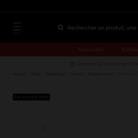
MENU
Nouveautés
Parfum
Livraison gratuite à partir 
Accueil
Shop
Maquillage
Lèvres
Rouge à lèvres
Rouge Pur 
Exclusivité Web