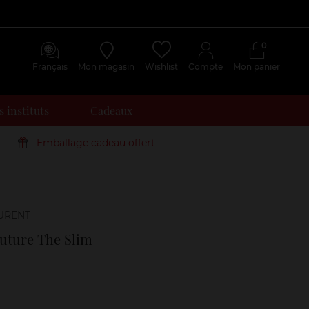
0
Français
Mon magasin
Wishlist
Compte
Mon panier
 instituts
Cadeaux
Emballage cadeau offert
Avis
clients
uture The Slim