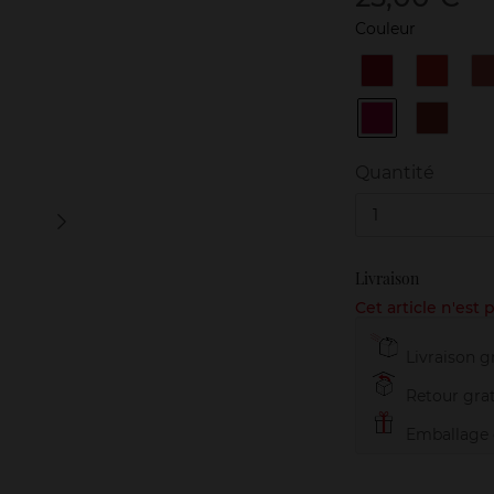
Couleur
1
10
1
Rouge
Corail
Extravagant
Antino
8
9
Contrary
Red
Fuchsia
Enigma
Quantité
1
Livraison
Cet article n'est
Livraison gr
Retour grat
Emballage c