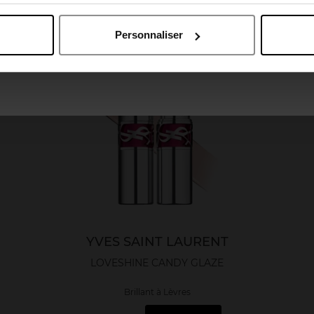
April België
April Belgique
Personnaliser
April France
April Luxembourg
YVES SAINT LAURENT
LOVESHINE CANDY GLAZE
Brillant à Lèvres