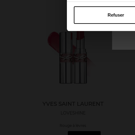
Refuser
YVES SAINT LAURENT
LOVESHINE
Rouge à lévres