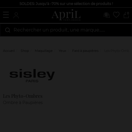
SOLDES: Jusqu'à -70% sur une sélection de produits !
0
Rechercher un produit, une marque…...
Accueil
Shop
Maquillage
Yeux
Fard à paupières
Les Phyto-Ombr
Marque
Avis
clients
Les Phyto-Ombres
Ombre à Paupières