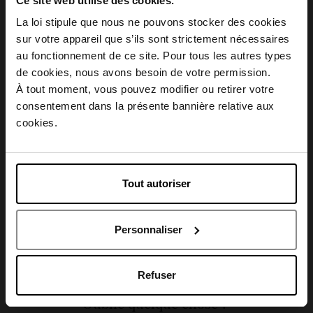
Ce site web utilise des cookies.
La loi stipule que nous ne pouvons stocker des cookies
sur votre appareil que s’ils sont strictement nécessaires
Description
au fonctionnement de ce site. Pour tous les autres types
Choisissez votre pays
de cookies, nous avons besoin de votre permission.
À tout moment, vous pouvez modifier ou retirer votre
Conseil d'utilisation
consentement dans la présente bannière relative aux
April België
cookies.
Caractéristiques
April Belgique
Tout autoriser
April France
Personnaliser
Avis client
April Luxembourg
Refuser
Oublié quelque chose ?