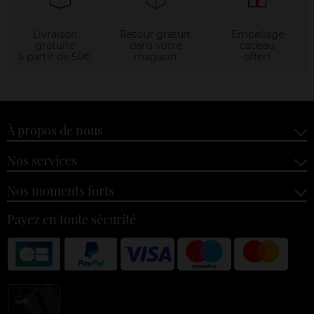
Livraison
Retour gratuit
Emballage
gratuite
dans votre
cadeau
à partir de 50€
magasin
offert
À propos de nous
Nos services
Nos moments forts
Payez en toute sécurité