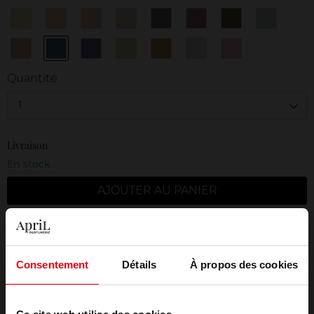
10
11
12
13
15
20
25
30
Silky
Mat
Silky
Silky
Mat
Silky
Metallic
Silky
Cream
Nude
Rose
Sand
Taupe
Chestnut
Khaki
Sky
32
33
34
40
41
42
N°31
Silky
Metallic
Sparkling
Glow
Glow
Glow
Metallic
Coral
Jean
Purple
Pearl
Gold
Silver
Pink
Quantité
1
Livraison
En stock
AJOUTER AU PANIER
Livraison gratuite à partir de 50€
Retour gratuit dans votre magasin
Consentement
Détails
À propos des cookies
Emballage cadeau offert