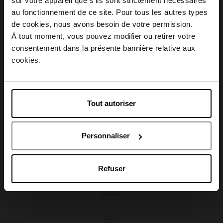
sur votre appareil que s’ils sont strictement nécessaires
Conseil d'utilisation
au fonctionnement de ce site. Pour tous les autres types
Choisissez votre pays
de cookies, nous avons besoin de votre permission.
À tout moment, vous pouvez modifier ou retirer votre
Caractéristiques
consentement dans la présente bannière relative aux
April België
cookies.
April Belgique
Tout autoriser
Avis client
April France
Personnaliser
April Luxembourg
Oublié quelque chose ?
Refuser