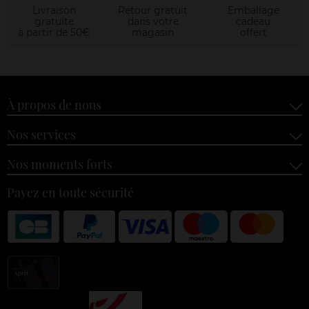
Livraison
Retour gratuit
Emballage
gratuite
dans votre
cadeau
à partir de 50€
magasin
offert
À propos de nous
Nos services
Nos moments forts
Payez en toute sécurité