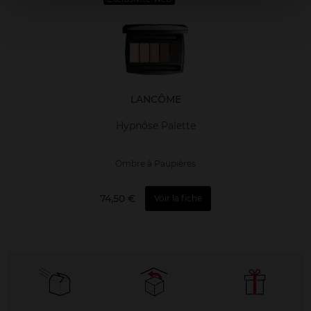
LANCÔME
Hypnôse Palette
Ombre à Paupières
74,50 €
Voir la fiche