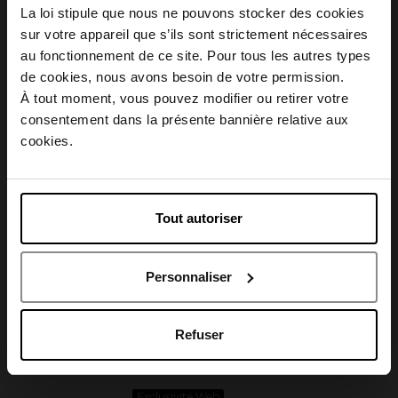
La loi stipule que nous ne pouvons stocker des cookies
Description
sur votre appareil que s’ils sont strictement nécessaires
au fonctionnement de ce site. Pour tous les autres types
Choisissez votre pays
de cookies, nous avons besoin de votre permission.
Conseil d'utilisation
À tout moment, vous pouvez modifier ou retirer votre
consentement dans la présente bannière relative aux
April België
cookies.
Caractéristiques
April Belgique
Tout autoriser
April France
Avis client
Personnaliser
April Luxembourg
Refuser
Oublié quelque chose ?
Exclusivité Web