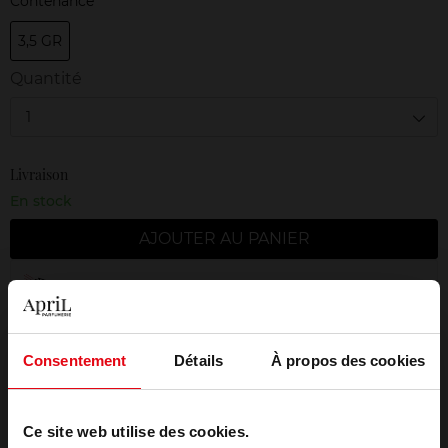
Contenance
3,5 GR
Quantité
1
Livraison
En stock
AJOUTER AU PANIER
Livraison gratuite à partir de 50€
Retour gratuit dans votre magasin
Consentement
Détails
À propos des cookies
Emballage cadeau offert
Ce site web utilise des cookies.