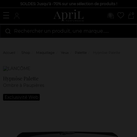
SOLDES: Jusqu'à -70% sur une sélection de produits !
0
Rechercher un produit, une marque…...
Accueil
Shop
Maquillage
Yeux
Palette
Hypnôse Palette
Marque
Avis
clients
Hypnôse Palette
Ombre à Paupières
Exclusivité Web