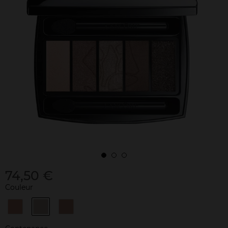
74,50 €
Couleur
01
04
09
French
Taupe
Fraîcheur
Nude
Craze
Rosée