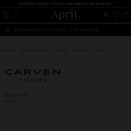
SOLDES: Jusqu'à -70% sur une sélection de produits !
0
Rechercher un produit, une marque…...
Accueil
Shop
Parfums
Coffrets
Femme
LE PARFUM
Marque
Avis
clients
LE PARFUM
Coffret