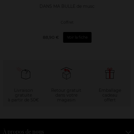
DANS MA BULLE de musc
Coffret
88,90 €
Voir la fiche
Livraison
Retour gratuit
Emballage
gratuite
dans votre
cadeau
à partir de 50€
magasin
offert
À propos de nous