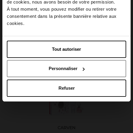
Choisissez votre pays
de cookies, nous avons besoin de votre permission.
Caractéristiques
À tout moment, vous pouvez modifier ou retirer votre
consentement dans la présente bannière relative aux
April België
cookies.
April Belgique
Avis client
Tout autoriser
April France
Personnaliser
Oublié quelque chose ?
April Luxembourg
Refuser
CARVEN