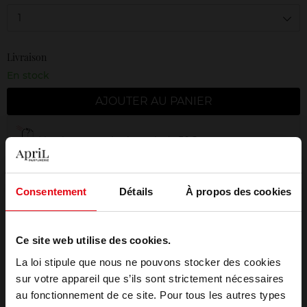
1
Livraison
En stock
AJOUTER AU PANIER
Livraison gratuite à partir de 50€
Retour gratuit dans votre magasin
Emballage cadeau offert
Consentement
Détails
À propos des cookies
Ce site web utilise des cookies.
La loi stipule que nous ne pouvons stocker des cookies
Description
sur votre appareil que s’ils sont strictement nécessaires
au fonctionnement de ce site. Pour tous les autres types