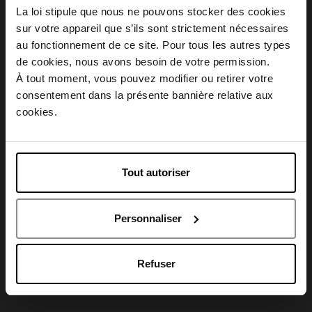
La loi stipule que nous ne pouvons stocker des cookies
Description
sur votre appareil que s’ils sont strictement nécessaires
au fonctionnement de ce site. Pour tous les autres types
Choisissez votre pays
de cookies, nous avons besoin de votre permission.
Conseil d'utilisation
À tout moment, vous pouvez modifier ou retirer votre
consentement dans la présente bannière relative aux
April België
cookies.
Caractéristiques
April Belgique
Tout autoriser
April France
Avis client
Personnaliser
April Luxembourg
Refuser
Oublié quelque chose ?