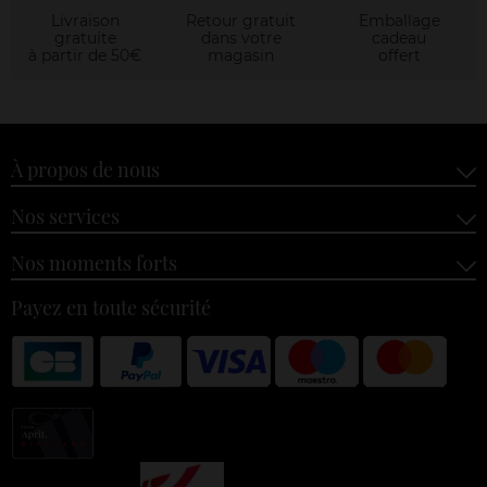
Livraison
Retour gratuit
Emballage
gratuite
dans votre
cadeau
à partir de 50€
magasin
offert
À propos de nous
Nos services
Nos moments forts
Payez en toute sécurité