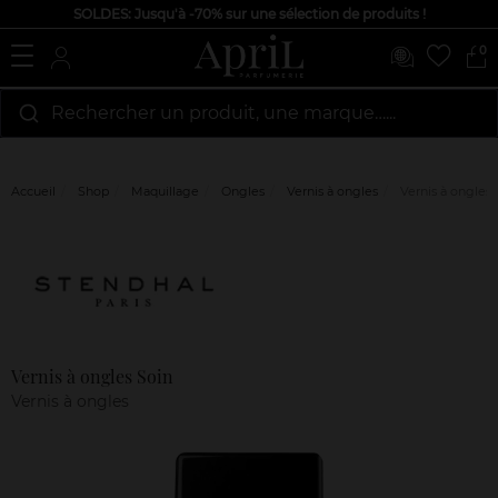
SOLDES: Jusqu'à -70% sur une sélection de produits !
0
Rechercher un produit, une marque…...
Accueil
Shop
Maquillage
Ongles
Vernis à ongles
Vernis à ongles 
Marque
Avis
clients
Vernis à ongles Soin
Vernis à ongles