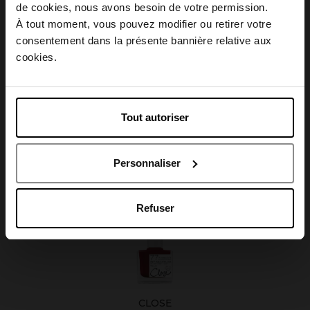
Conseil d'utilisation
Choisissez votre pays
de cookies, nous avons besoin de votre permission.
À tout moment, vous pouvez modifier ou retirer votre
consentement dans la présente bannière relative aux
April België
cookies.
April Belgique
Avis client
Tout autoriser
April France
Personnaliser
April Luxembourg
Oublié quelque chose ?
Nouveauté
Refuser
CLOSE