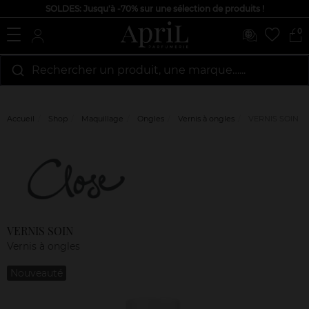
SOLDES: Jusqu'à -70% sur une sélection de produits !
0
Rechercher un produit, une marque…...
Accueil
Shop
Maquillage
Ongles
Vernis à ongles
VERNIS SOIN
Marque
Avis
clients
VERNIS SOIN
Vernis à ongles
Nouveauté