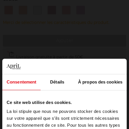
90.
91.
92.
93.
94.
95.
LATTE
PEACH
MILK
SKIN
BABY
LAVANDA
Merci de sélectionner les caractéristiques du produit.
Ajouter
Livraison gratuite à partir de 50€
Retour gratuit dans votre magasin
Emballage cadeau offert
Consentement
Détails
À propos des cookies
Ce site web utilise des cookies.
Description
La loi stipule que nous ne pouvons stocker des cookies
sur votre appareil que s’ils sont strictement nécessaires
au fonctionnement de ce site. Pour tous les autres types