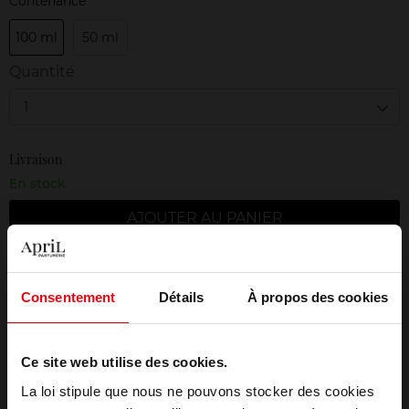
Contenance
100 ml
50 ml
Quantité
1
Livraison
En stock
AJOUTER AU PANIER
Livraison gratuite à partir de 50€
Consentement
Détails
À propos des cookies
Retour gratuit dans votre magasin
Emballage cadeau offert
Ce site web utilise des cookies.
La loi stipule que nous ne pouvons stocker des cookies