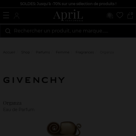
SOLDES: Jusqu'à -70% sur une sélection de produits !
0
Rechercher un produit, une marque…...
Accueil
Shop
Parfums
Femme
Fragrances
Organza
Marque
Avis
clients
Organza
Eau de Parfum