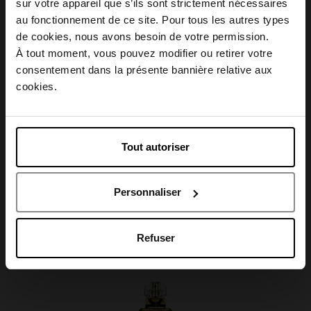
sur votre appareil que s’ils sont strictement nécessaires
au fonctionnement de ce site. Pour tous les autres types
Description
Choisissez votre pays
de cookies, nous avons besoin de votre permission.
À tout moment, vous pouvez modifier ou retirer votre
consentement dans la présente bannière relative aux
Caractéristiques
April België
cookies.
April Belgique
Tout autoriser
April France
Avis client
Personnaliser
April Luxembourg
Oublié quelque chose ?
Refuser