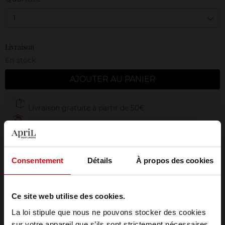
1
Livraison
En stock
AJOUTER AU PANIER
Livraison gratuite à partir de 50€
Retour gratuit dans votre magasin
Emballage cadeau offert
Consentement
Détails
À propos des cookies
Ce site web utilise des cookies.
Description
La loi stipule que nous ne pouvons stocker des cookies
sur votre appareil que s’ils sont strictement nécessaires