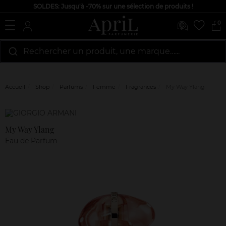
SOLDES: Jusqu'à -70% sur une sélection de produits !
0
Rechercher un produit, une marque…...
Accueil
Shop
Parfums
Femme
Fragrances
My Way Ylang
Marque
Avis
clients
My Way Ylang
Eau de Parfum