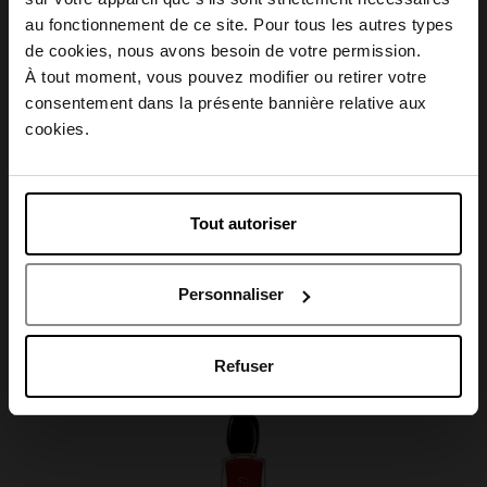
Conseil d'utilisation
au fonctionnement de ce site. Pour tous les autres types
Choisissez votre pays
de cookies, nous avons besoin de votre permission.
À tout moment, vous pouvez modifier ou retirer votre
Caractéristiques
consentement dans la présente bannière relative aux
April België
cookies.
April Belgique
Tout autoriser
Avis client
April France
Personnaliser
April Luxembourg
Oublié quelque chose ?
Refuser