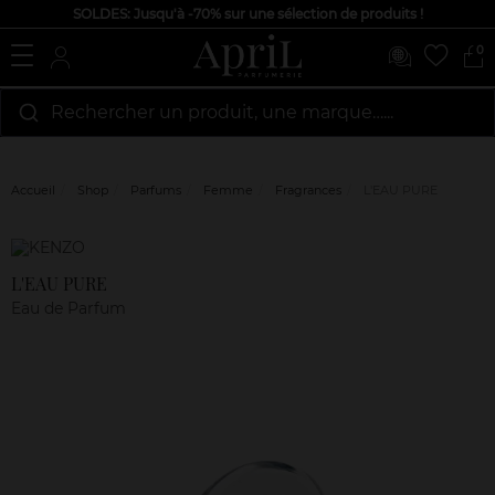
SOLDES: Jusqu'à -70% sur une sélection de produits !
0
Rechercher un produit, une marque…...
Accueil
Shop
Parfums
Femme
Fragrances
L'EAU PURE
Marque
Avis
clients
L'EAU PURE
Eau de Parfum