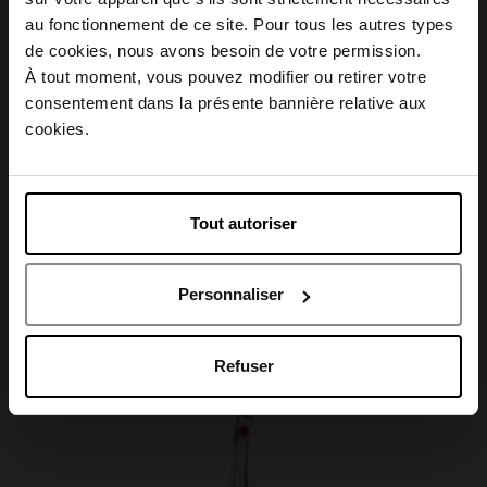
Conseil d'utilisation
au fonctionnement de ce site. Pour tous les autres types
Choisissez votre pays
de cookies, nous avons besoin de votre permission.
À tout moment, vous pouvez modifier ou retirer votre
Caractéristiques
consentement dans la présente bannière relative aux
April België
cookies.
April Belgique
Tout autoriser
Avis client
April France
Personnaliser
April Luxembourg
Oublié quelque chose ?
Refuser