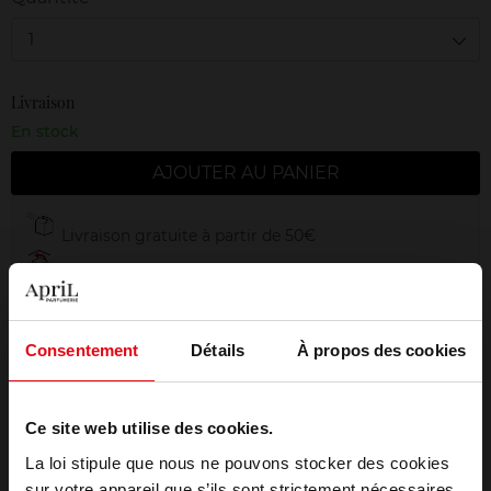
1
Livraison
En stock
AJOUTER AU PANIER
Livraison gratuite à partir de 50€
Retour gratuit dans votre magasin
Emballage cadeau offert
Consentement
Détails
À propos des cookies
Ce site web utilise des cookies.
Description
La loi stipule que nous ne pouvons stocker des cookies
sur votre appareil que s’ils sont strictement nécessaires