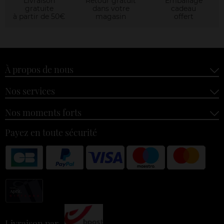
Livraison
Retour gratuit
Emballage
gratuite
dans votre
cadeau
à partir de 50€
magasin
offert
À propos de nous
Nos services
Nos moments forts
Payez en toute sécurité
Livraison par