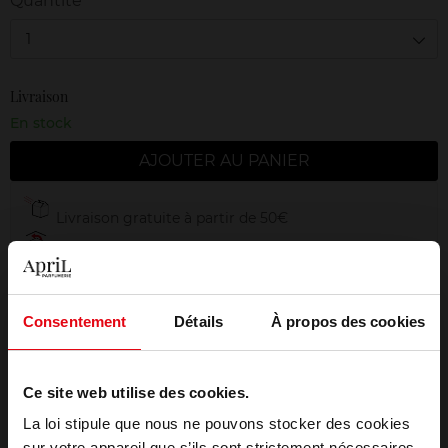
Quantité
1
Livraison
En stock
AJOUTER AU PANIER
Livraison gratuite à partir de 50€
Retour gratuit dans votre magasin
Emballage cadeau offert
Consentement
Détails
À propos des cookies
Ce site web utilise des cookies.
Description
La loi stipule que nous ne pouvons stocker des cookies
sur votre appareil que s’ils sont strictement nécessaires