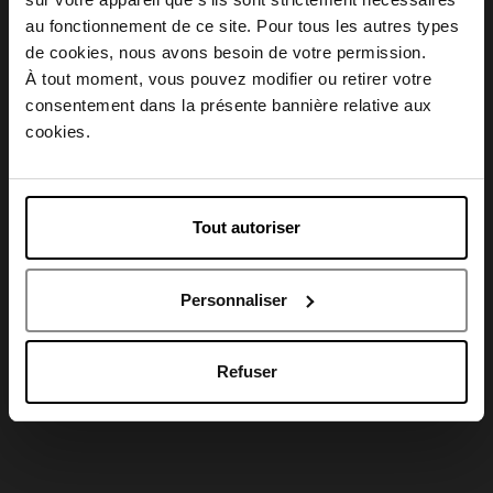
Conseil d'utilisation
au fonctionnement de ce site. Pour tous les autres types
Choisissez votre pays
de cookies, nous avons besoin de votre permission.
À tout moment, vous pouvez modifier ou retirer votre
Caractéristiques
consentement dans la présente bannière relative aux
April België
cookies.
April Belgique
Tout autoriser
Avis client
April France
Personnaliser
April Luxembourg
Oublié quelque chose ?
Refuser