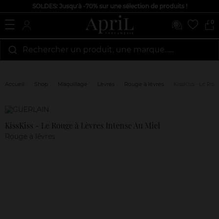
SOLDES: Jusqu'à -70% sur une sélection de produits !
0
Rechercher un produit, une marque…...
Accueil
Shop
Maquillage
Lèvres
Rouge à lèvres
KissKiss - Le Rou
Marque
Avis
clients
KissKiss - Le Rouge à Lèvres Intense Au Miel
Rouge à lévres