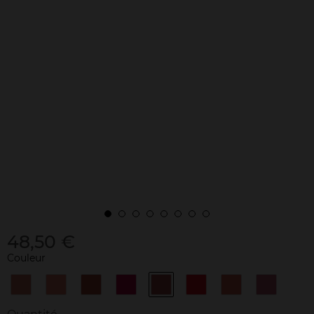
48,50 €
Couleur
168
196
279
391
396
510
615
815
BLOOMING
DAISY
PETAL
VIBRANT
PEONY
PETAL
ORANGE
TENDER
LILY
ROSE
NUDE
ROSE
KISS
RED
BLOSSOM
LILAC