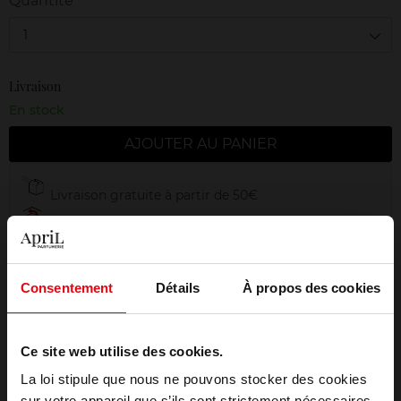
Quantité
1
Livraison
En stock
AJOUTER AU PANIER
Livraison gratuite à partir de 50€
Retour gratuit dans votre magasin
Emballage cadeau offert
Consentement
Détails
À propos des cookies
Ce site web utilise des cookies.
Description
La loi stipule que nous ne pouvons stocker des cookies
sur votre appareil que s’ils sont strictement nécessaires