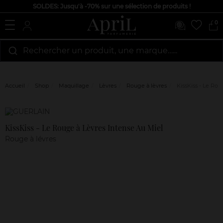
SOLDES: Jusqu'à -70% sur une sélection de produits !
0
Rechercher un produit, une marque…...
Accueil
Shop
Maquillage
Lèvres
Rouge à lèvres
KissKiss - Le Rou
Marque
Avis
clients
KissKiss - Le Rouge à Lèvres Intense Au Miel
Rouge à lévres