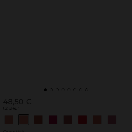
48,50 €
Couleur
168
196
279
391
396
510
615
815
BLOOMING
DAISY
PETAL
VIBRANT
PEONY
PETAL
ORANGE
TENDER
LILY
ROSE
NUDE
ROSE
KISS
RED
BLOSSOM
LILAC