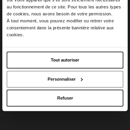
Conseil d'utilisation
au fonctionnement de ce site. Pour tous les autres types
Choisissez votre pays
de cookies, nous avons besoin de votre permission.
À tout moment, vous pouvez modifier ou retirer votre
Caractéristiques
consentement dans la présente bannière relative aux
April België
cookies.
April Belgique
Tout autoriser
Avis client
April France
Personnaliser
April Luxembourg
Oublié quelque chose ?
Refuser