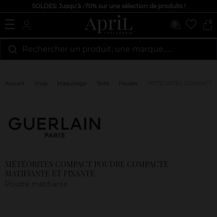
SOLDES: Jusqu'à -70% sur une sélection de produits !
0
Rechercher un produit, une marque…...
Accueil
Shop
Maquillage
Teint
Poudre
MÉTÉORITES COMPACT P
Marque
Avis
clients
MÉTÉORITES COMPACT POUDRE COMPACTE
MATIFIANTE ET FIXANTE
Poudre matifiante