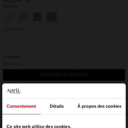
Couleur
01
02
03
04
TRANSLUCENT
COOL
WARM
AMBER
/
/
/
/
Quantité
TRANSLUCIDE
ROSÉ
DORÉ
AMBRÉ
1
Livraison
En stock
AJOUTER AU PANIER
Livraison gratuite à partir de 50€
Retour gratuit dans votre magasin
Consentement
Détails
À propos des cookies
Emballage cadeau offert
Ce site web utilise des cookies.