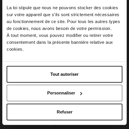
La loi stipule que nous ne pouvons stocker des cookies
sur votre appareil que s’ils sont strictement nécessaires
Description
au fonctionnement de ce site. Pour tous les autres types
Choisissez votre pays
de cookies, nous avons besoin de votre permission.
À tout moment, vous pouvez modifier ou retirer votre
Conseil d'utilisation
consentement dans la présente bannière relative aux
April België
cookies.
Caractéristiques
April Belgique
Tout autoriser
April France
Avis client
Personnaliser
April Luxembourg
Refuser
Oublié quelque chose ?