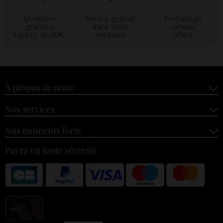
Livraison
Retour gratuit
Emballage
gratuite
dans votre
cadeau
à partir de 50€
magasin
offert
À propos de nous
Nos services
Nos moments forts
Payez en toute sécurité