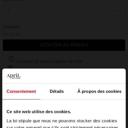
1
Livraison
En stock
AJOUTER AU PANIER
Livraison gratuite à partir de 50€
Retour gratuit dans votre magasin
Emballage cadeau offert
Consentement
Détails
À propos des cookies
Ce site web utilise des cookies.
Description
La loi stipule que nous ne pouvons stocker des cookies
sur votre appareil que s’ils sont strictement nécessaires