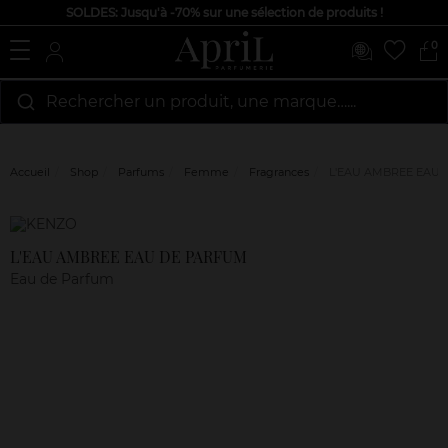
SOLDES: Jusqu'à -70% sur une sélection de produits !
0
Rechercher un produit, une marque…...
Accueil
Shop
Parfums
Femme
Fragrances
L'EAU AMBREE EAU
Marque
Avis
clients
L'EAU AMBREE EAU DE PARFUM
Eau de Parfum