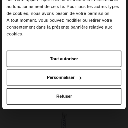
Conseil d'utilisation
au fonctionnement de ce site. Pour tous les autres types
Choisissez votre pays
de cookies, nous avons besoin de votre permission.
À tout moment, vous pouvez modifier ou retirer votre
Caractéristiques
consentement dans la présente bannière relative aux
April België
cookies.
April Belgique
Tout autoriser
Avis client
April France
Personnaliser
April Luxembourg
Oublié quelque chose ?
Refuser