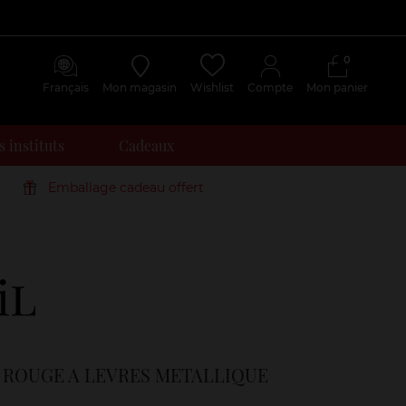
0
Français
Mon magasin
Wishlist
Compte
Mon panier
 instituts
Cadeaux
Emballage cadeau offert
Avis
clients
- ROUGE A LEVRES METALLIQUE