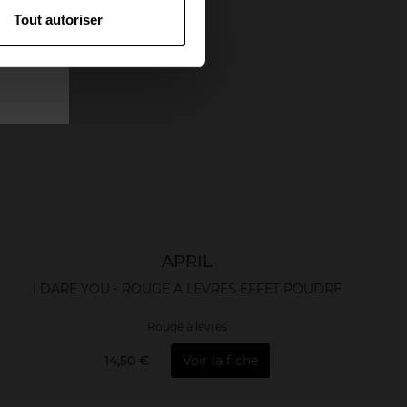
Vegan
Tout autoriser
APRIL
I DARE YOU - ROUGE A LEVRES EFFET POUDRE
Rouge à lévres
14,50 €
Voir la fiche