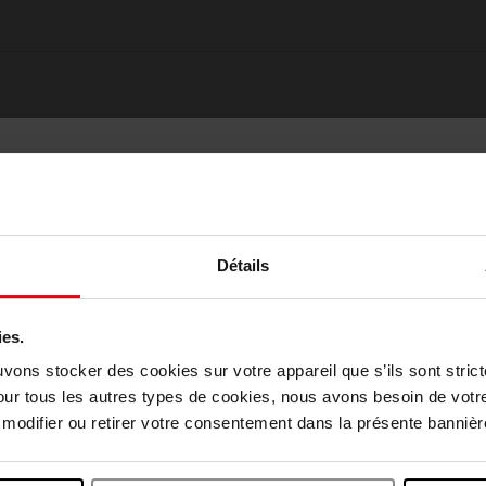
Détails
ies.
Choisissez votre pays
uvons stocker des cookies sur votre appareil que s’ils sont stri
our tous les autres types de cookies, nous avons besoin de votr
Oublié quelque chose ?
odifier ou retirer votre consentement dans la présente bannière
April België
April Belgique
Nouveauté