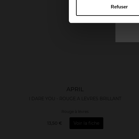
Refuser
APRIL
I DARE YOU - ROUGE A LEVRES BRILLANT
Rouge à lévres
13,50 €
Voir la fiche