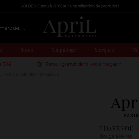
SOLDES: Jusqu'à -70% sur une sélection de produits !
s
Soins
Maquillage
Marques
Nos
de 50€
Retour gratuit dans votre magasin
U - ROUGE A LEVRES METALLIQUE
Marque
I DARE YOU 
Rouge à lévres