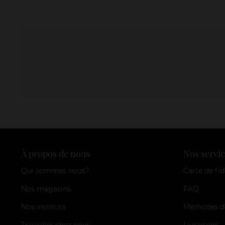
À propos de nous
Nos servic
Qui sommes nous?
Carte de fid
Nos magasins
FAQ
Nos instituts
Méthodes d
Travailler chez nous
Livraisons