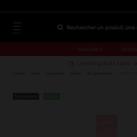
MENU
Nouveautés
Parfum
Livraison gratuite à partir 
Accueil
Shop
Maquillage
Lèvres
Rouge à lèvres
I DARE YO
Nouveauté
Vegan