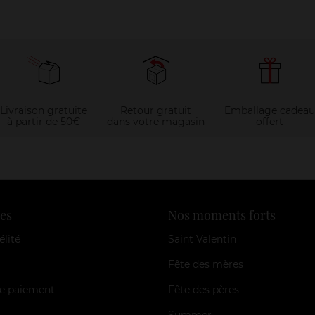
Livraison gratuite
Retour gratuit
Emballage cadeau
à partir de 50€
dans votre magasin
offert
es
Nos moments forts
élité
Saint Valentin
Fête des mères
e paiement
Fête des pères
Summer