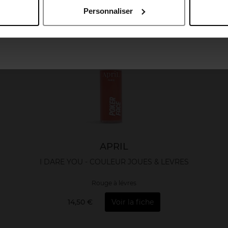
Vegan
Personnaliser
April France
April Luxembourg
APRIL
I DARE YOU - COULEUR JOUES & LEVRES
Rouge à lévres
14,50 €
Voir la fiche