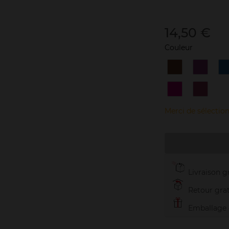
14,50 €
Couleur
1
10
1
Hot
Extra
B
Chocolate
Purple
b
8
9
Genuine
Impulsi
Fushia
Plum
Merci de sélection
Livraison gr
Retour grat
Emballage c