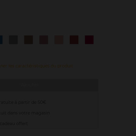
1
12
2
3
4
6
7
allsy
Champion
Five
Magnetic
Gentle
Flaming
Awsome
lue
Silver
Star
Nude
Flesh
Copper
Red
Gold
ve
ner les caractéristiques du produit.
Ajouter
atuite à partir de 50€
uit dans votre magasin
adeau offert